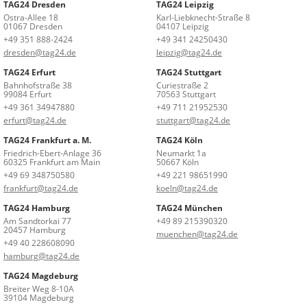
TAG24 Dresden
TAG24 Leipzig
Ostra-Allee 18
Karl-Liebknecht-Straße 8
01067 Dresden
04107 Leipzig
+49 351 888-2424
+49 341 24250430
dresden@tag24.de
leipzig@tag24.de
TAG24 Erfurt
TAG24 Stuttgart
Bahnhofstraße 38
Curiestraße 2
99084 Erfurt
70563 Stuttgart
+49 361 34947880
+49 711 21952530
erfurt@tag24.de
stuttgart@tag24.de
TAG24 Frankfurt a. M.
TAG24 Köln
Friedrich-Ebert-Anlage 36
Neumarkt 1a
60325 Frankfurt am Main
50667 Köln
+49 69 348750580
+49 221 98651990
frankfurt@tag24.de
koeln@tag24.de
TAG24 Hamburg
TAG24 München
Am Sandtorkai 77
+49 89 215390320
20457 Hamburg
muenchen@tag24.de
+49 40 228608090
hamburg@tag24.de
TAG24 Magdeburg
Breiter Weg 8-10A
39104 Magdeburg