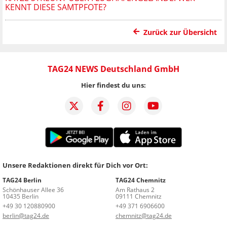
KENNT DIESE SAMTPFOTE?
Zurück zur Übersicht
TAG24 NEWS Deutschland GmbH
Hier findest du uns:
Unsere Redaktionen direkt für Dich vor Ort:
TAG24 Berlin
TAG24 Chemnitz
Schönhauser Allee 36
Am Rathaus 2
10435 Berlin
09111 Chemnitz
+49 30 120880900
+49 371 6906600
berlin@tag24.de
chemnitz@tag24.de