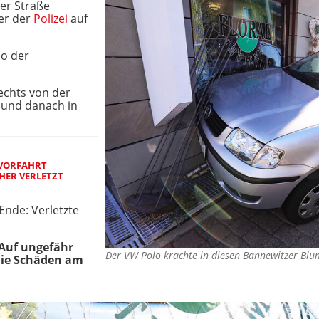
ger Straße
er der
Polizei
auf
so der
echts von der
 und danach in
 VORFAHRT
HER VERLETZT
Ende: Verletzte
 Auf ungefähr
Der VW Polo krachte in diesen Bannewitzer B
 die Schäden am