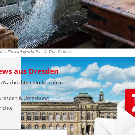
 des Floristikgeschäfts. ©
Tino Plunert
News aus Dresden
 Nachrichten direkt in dein
s Dresden & Umgebung
richte