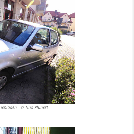
lumenladen. ©
Tino Plunert