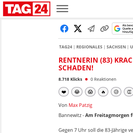
TAG24
REGIONALES
SACHSEN
U
RENTNERIN (83) KRA
SCHADEN!
8.718
Klicks
0
Reaktionen
❤️
😂
😱
🔥
😥
👏
Von
Max Patzig
Bannewitz -
Am Freitagmorgen fu
Gegen 7 Uhr soll die 83-Jährige 