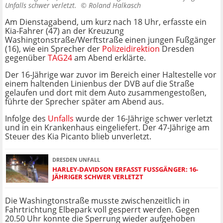
Unfalls schwer verletzt. ©
Roland Halkasch
Am Dienstagabend, um kurz nach 18 Uhr, erfasste ein
Kia-Fahrer (47) an der Kreuzung
Washingtonstraße/Werftstraße einen jungen Fußgänger
(16), wie ein Sprecher der
Polizeidirektion
Dresden
gegenüber
TAG24
am Abend erklärte.
Der 16-Jährige war zuvor im Bereich einer Haltestelle vor
einem haltenden Linienbus der DVB auf die Straße
gelaufen und dort mit dem Auto zusammengestoßen,
führte der Sprecher später am Abend aus.
Infolge des
Unfalls
wurde der 16-Jährige schwer verletzt
und in ein Krankenhaus eingeliefert. Der 47-Jährige am
Steuer des Kia Picanto blieb unverletzt.
DRESDEN UNFALL
HARLEY-DAVIDSON ERFASST FUSSGÄNGER: 16-J
ÄHRIGER SCHWER VERLETZT
Die Washingtonstraße musste zwischenzeitlich in
Fahrtrichtung Elbepark voll gesperrt werden. Gegen
20.50 Uhr konnte die Sperrung wieder aufgehoben