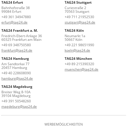
TAG24 Erfurt
TAG24 Stuttgart
Bahnhofstraße 38
Curiestraße 2
99084 Erfurt
70563 Stuttgart
+49 361 34947880
+49 711 21952530
erfurt@tag24.de
stuttgart@tag24.de
TAG24 Frankfurt a. M.
TAG24 Köln
Friedrich-Ebert-Anlage 36
Neumarkt 1a
60325 Frankfurt am Main
50667 Köln
+49 69 348750580
+49 221 98651990
frankfurt@tag24.de
koeln@tag24.de
TAG24 Hamburg
TAG24 München
Am Sandtorkai 77
+49 89 215390320
20457 Hamburg
muenchen@tag24.de
+49 40 228608090
hamburg@tag24.de
TAG24 Magdeburg
Breiter Weg 8-10A
39104 Magdeburg
+49 391 50548260
magdeburg@tag24.de
WERBEMÖGLICHKEITEN