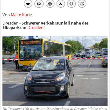
❤️
😂
😱
🔥
😥
👏
Von
Malte Kurtz
Dresden -
Schwerer Verkehrsunfall nahe des
Elbeparks in
Dresden
!
Ein Teenager (16) wurde am Dienstagabend in Dresden infolge eines