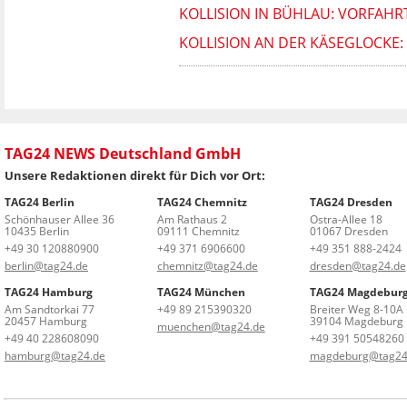
KOLLISION IN BÜHLAU: VORFAHR
KOLLISION AN DER KÄSEGLOCKE:
TAG24 NEWS Deutschland GmbH
Unsere Redaktionen direkt für Dich vor Ort:
TAG24 Berlin
TAG24 Chemnitz
TAG24 Dresden
Schönhauser Allee 36
Am Rathaus 2
Ostra-Allee 18
10435 Berlin
09111 Chemnitz
01067 Dresden
+49 30 120880900
+49 371 6906600
+49 351 888-2424
berlin@tag24.de
chemnitz@tag24.de
dresden@tag24.de
TAG24 Hamburg
TAG24 München
TAG24 Magdebur
Am Sandtorkai 77
+49 89 215390320
Breiter Weg 8-10A
20457 Hamburg
39104 Magdeburg
muenchen@tag24.de
+49 40 228608090
+49 391 50548260
hamburg@tag24.de
magdeburg@tag24