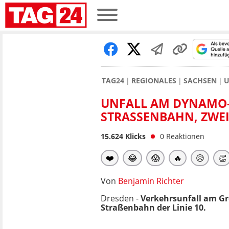
TAG24
REGIONALES
SACHSEN
U
UNFALL AM DYNAMO-S
STRASSENBAHN, ZWEI 
15.624
Klicks
0
Reaktionen
❤️
😂
😱
🔥
😥
👏
Von
Benjamin Richter
Dresden -
Verkehrsunfall am Gr
Straßenbahn der Linie 10.