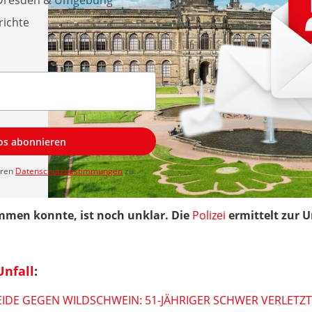
s Dresden & Umgebung
richte
los abonnieren
eren
Datenschutzbestimmungen
zu.
mmen konnte, ist noch unklar. Die
Polizei
ermittelt zur U
Unfall
:
IDE GEGEN WILDSCHWEIN: 51-JÄHRIGER SCHWER VERLETZT