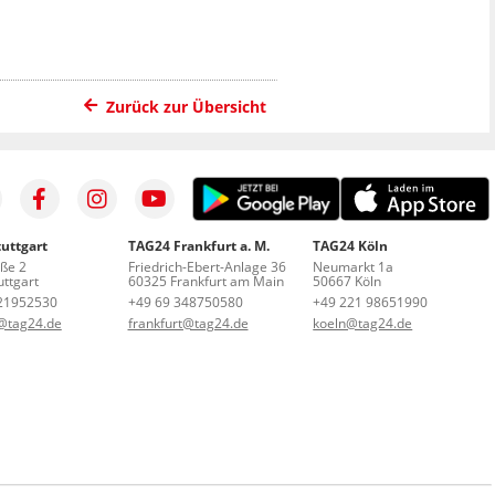
Zurück zur Übersicht
uttgart
TAG24 Frankfurt a. M.
TAG24 Köln
aße 2
Friedrich-Ebert-Anlage 36
Neumarkt 1a
ttgart
60325 Frankfurt am Main
50667 Köln
21952530
+49 69 348750580
+49 221 98651990
t@tag24.de
frankfurt@tag24.de
koeln@tag24.de