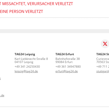
T MISSACHTET, VERURSACHER VERLETZT
 EINE PERSON VERLETZT
TAG24 Leipzig
TAG24 Erfurt
TAG24 St
Karl-Liebknecht-Straße 8
Bahnhofstraße 38
Curiestr
04107 Leipzig
99084 Erfurt
70563 Stu
+49 341 24250430
+49 361 34947880
+49 711 
leipzig@tag24.de
erfurt@tag24.de
stuttgar
g
.de