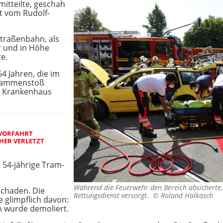
mitteilte, geschah
t vom Rudolf-
 Straßenbahn, als
r und in Höhe
e.
4 Jahren, die im
usammenstoß
in Krankenhaus
 VORFAHRT
HER VERLETZT
 54-jährige Tram-
Während die Feuerwehr den Bereich absicherte,
schaden. Die
Rettungsdienst versorgt. ©
Roland Halkasch
 glimpflich davon:
n wurde demoliert.