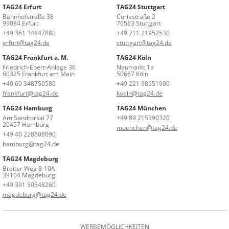
TAG24 Erfurt
TAG24 Stuttgart
Bahnhofstraße 38
Curiestraße 2
99084 Erfurt
70563 Stuttgart
+49 361 34947880
+49 711 21952530
erfurt@tag24.de
stuttgart@tag24.de
TAG24 Frankfurt a. M.
TAG24 Köln
Friedrich-Ebert-Anlage 36
Neumarkt 1a
60325 Frankfurt am Main
50667 Köln
+49 69 348750580
+49 221 98651990
frankfurt@tag24.de
koeln@tag24.de
TAG24 Hamburg
TAG24 München
Am Sandtorkai 77
+49 89 215390320
20457 Hamburg
muenchen@tag24.de
+49 40 228608090
hamburg@tag24.de
TAG24 Magdeburg
Breiter Weg 8-10A
39104 Magdeburg
+49 391 50548260
magdeburg@tag24.de
WERBEMÖGLICHKEITEN