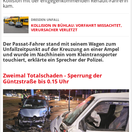
Kollision mit der entgegenkommenden Renault-Fahrerin
kam.
DRESDEN UNFALL
KOLLISION IN BÜHLAU: VORFAHRT MISSACHTET,
VERURSACHER VERLETZT
Der Passat-Fahrer stand mit seinem Wagen zum
Unfallzeitpunkt auf der Kreuzung an einer Ampel
und wurde im Nachhinein vom Kleintransporter
touchiert, erklärte ein Sprecher der Polizei.
Zweimal Totalschaden - Sperrung der
Güntzstraße bis 0.15 Uhr