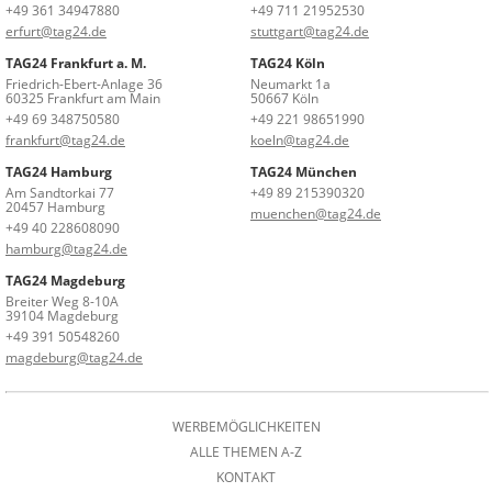
+49 361 34947880
+49 711 21952530
erfurt@tag24.de
stuttgart@tag24.de
TAG24 Frankfurt a. M.
TAG24 Köln
Friedrich-Ebert-Anlage 36
Neumarkt 1a
60325 Frankfurt am Main
50667 Köln
+49 69 348750580
+49 221 98651990
frankfurt@tag24.de
koeln@tag24.de
TAG24 Hamburg
TAG24 München
Am Sandtorkai 77
+49 89 215390320
20457 Hamburg
muenchen@tag24.de
+49 40 228608090
hamburg@tag24.de
TAG24 Magdeburg
Breiter Weg 8-10A
39104 Magdeburg
+49 391 50548260
magdeburg@tag24.de
WERBEMÖGLICHKEITEN
ALLE THEMEN A-Z
KONTAKT