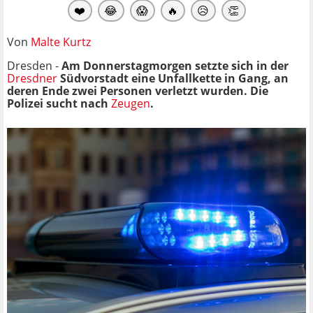
❤️
😂
😱
🔥
😥
👏
Von
Malte Kurtz
Dresden -
Am Donnerstagmorgen setzte sich in der
Dresdner
Südvorstadt eine Unfallkette in Gang, an
deren Ende zwei Personen verletzt wurden. Die
Polizei sucht nach
Zeugen
.