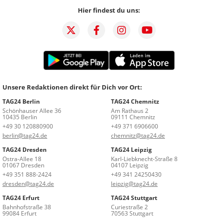
Hier findest du uns:
Unsere Redaktionen direkt für Dich vor Ort:
TAG24 Berlin
TAG24 Chemnitz
Schönhauser Allee 36
Am Rathaus 2
10435 Berlin
09111 Chemnitz
+49 30 120880900
+49 371 6906600
berlin@tag24.de
chemnitz@tag24.de
TAG24 Dresden
TAG24 Leipzig
Ostra-Allee 18
Karl-Liebknecht-Straße 8
01067 Dresden
04107 Leipzig
+49 351 888-2424
+49 341 24250430
dresden@tag24.de
leipzig@tag24.de
TAG24 Erfurt
TAG24 Stuttgart
Bahnhofstraße 38
Curiestraße 2
99084 Erfurt
70563 Stuttgart