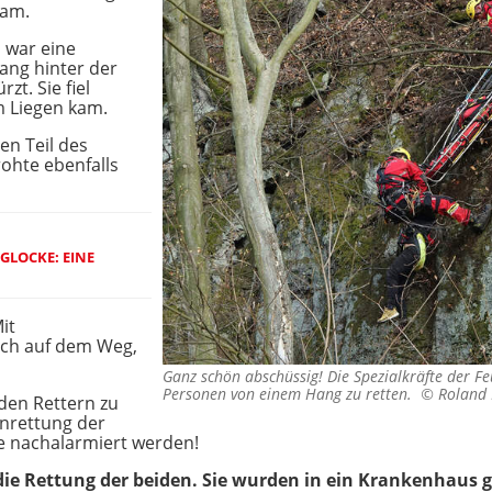
kam.
, war eine
ang hinter der
zt. Sie fiel
m Liegen kam.
en Teil des
hte ebenfalls
GLOCKE: EINE
it
ich auf dem Weg,
Ganz schön abschüssig! Die Spezialkräfte der F
Personen von einem Hang zu retten. ©
Roland 
den Rettern zu
enrettung der
 nachalarmiert werden!
 die Rettung der beiden. Sie wurden in ein Krankenhaus 