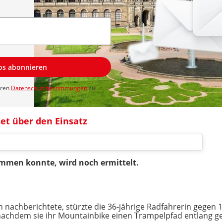
los abonnieren
eren
Datenschutzbestimmungen
zu.
et über den Einsatz
ommen konnte, wird noch ermittelt.
nachberichtete, stürzte die 36-jährige Radfahrerin gegen 
nachdem sie ihr Mountainbike einen Trampelpfad entlang g