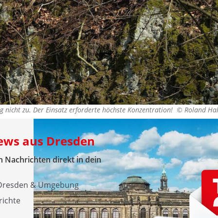
g nicht zu. Der Einsatz erforderte höchste Konzentration! ©
Roland Ha
News aus Dresden
 Nachrichten direkt in dein
s Dresden & Umgebung
richte