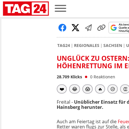
TAG24
REGIONALES
SACHSEN
U
UNGLÜCK ZU OSTERN:
HÖHENRETTUNG IM E
28.709
Klicks
0
Reaktionen
❤️
😂
😱
🔥
😥
👏
Freital -
Unüblicher Einsatz für 
Hainsberg herunter.
Auch am Feiertag ist auf die
Feue
Retter waren flugs zur Stelle, al