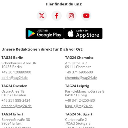
Hier findest du uns:
Unsere Redaktionen direkt für Dich vor Ort:
TAG24 Berlin
TAG24 Chemnitz
Schönhauser Allee 36
Am Rathaus 2
10435 Berlin
09111 Chemnitz
+49 30 120880900
+49 371 6906600
berlin@tag24.de
chemnitz@tag24.de
TAG24 Dresden
TAG24 Leipzig
Ostra-Allee 18
Karl-Liebknecht-Straße 8
01067 Dresden
04107 Leipzig
+49 351 888-2424
+49 341 24250430
dresden@tag24.de
leipzig@tag24.de
TAG24 Erfurt
TAG24 Stuttgart
Bahnhofstraße 38
Curiestraße 2
99084 Erfurt
70563 Stuttgart