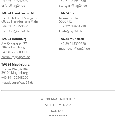
+49 361 34947880
+49 711 21952530
erfurt@tag24.de
stuttgart@tag24.de
TAG24 Frankfurt a. M.
TAG24 Köln
Friedrich-Ebert-Anlage 36
Neumarkt 1a
60325 Frankfurt am Main
50667 Köln
+49 69 348750580
+49 221 98651990
frankfurt@tag24.de
koeln@tag24.de
TAG24 Hamburg
TAG24 München
Am Sandtorkai 77
+49 89 215390320
20457 Hamburg
muenchen@tag24.de
+49 40 228608090
hamburg@tag24.de
TAG24 Magdeburg
Breiter Weg 8-10A
39104 Magdeburg
+49 391 50548260
magdeburg@tag24.de
WERBEMÖGLICHKEITEN
ALLE THEMEN A-Z
KONTAKT