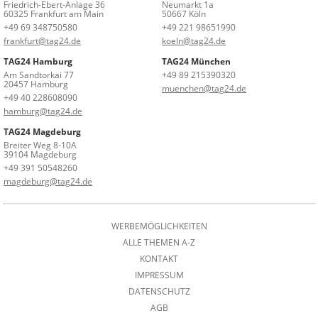
Friedrich-Ebert-Anlage 36
Neumarkt 1a
60325 Frankfurt am Main
50667 Köln
+49 69 348750580
+49 221 98651990
frankfurt@tag24.de
koeln@tag24.de
TAG24 Hamburg
TAG24 München
Am Sandtorkai 77
+49 89 215390320
20457 Hamburg
muenchen@tag24.de
+49 40 228608090
hamburg@tag24.de
TAG24 Magdeburg
Breiter Weg 8-10A
39104 Magdeburg
+49 391 50548260
magdeburg@tag24.de
WERBEMÖGLICHKEITEN
ALLE THEMEN A-Z
KONTAKT
IMPRESSUM
DATENSCHUTZ
AGB