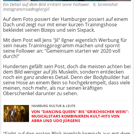
Ein Detail auf dem Bild irritiert seine Follower. ©
Screenshot
Instagram/roadtogloryjil
Auf dem Foto posiert der Hamburger posiert auf einem
Dach und zeigt nur mit einer kurzen Trainingshose
bekleidet seinen Bizeps und sein Sixpack.
Mit dem Post will Jens "Jil" Ilgner eigentlich Werbung für
sein neues Traininsgprogramm machen und spornt
seine Follower an: "Gemeinsam starten wir 2020 voll
durch!"
Hunderten gefällt sein Post, doch die meisten achten bei
dem Bild weniger auf Jils Muskeln, sondern entdecken
noch ein ganz anderes Detail. Denn der Bodybuilder hat
seine Hose an einem Bein so hochgekrempelt, dass viele
meinen, noch mehr, als nur seinen kräftigen
Oberschenkel darunter zu sehen.
HAMBURG KULTUR & LEUTE
VON "DANCING QUEEN" BIS "GRIECHISCHER WEIN":
MUSICALSTARS KOMBINIEREN KULT-HITS VON
ABBA UND UDO JÜRGENS
"Sieht auf den ersten Blick ziemlich komisch aus mit dem