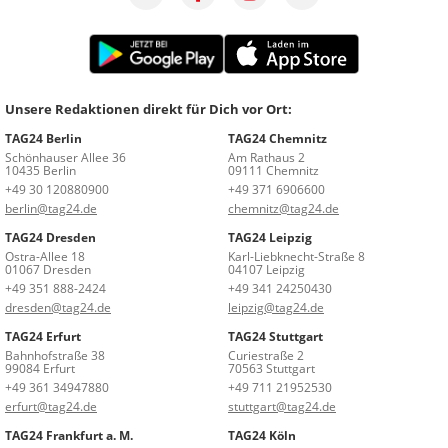
Unsere Redaktionen direkt für Dich vor Ort:
TAG24 Berlin
TAG24 Chemnitz
Schönhauser Allee 36
Am Rathaus 2
10435 Berlin
09111 Chemnitz
+49 30 120880900
+49 371 6906600
berlin@tag24.de
chemnitz@tag24.de
TAG24 Dresden
TAG24 Leipzig
Ostra-Allee 18
Karl-Liebknecht-Straße 8
01067 Dresden
04107 Leipzig
+49 351 888-2424
+49 341 24250430
dresden@tag24.de
leipzig@tag24.de
TAG24 Erfurt
TAG24 Stuttgart
Bahnhofstraße 38
Curiestraße 2
99084 Erfurt
70563 Stuttgart
+49 361 34947880
+49 711 21952530
erfurt@tag24.de
stuttgart@tag24.de
TAG24 Frankfurt a. M.
TAG24 Köln