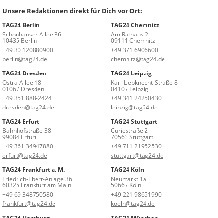
Unsere Redaktionen direkt für Dich vor Ort:
TAG24 Berlin
TAG24 Chemnitz
Schönhauser Allee 36
Am Rathaus 2
10435 Berlin
09111 Chemnitz
+49 30 120880900
+49 371 6906600
berlin@tag24.de
chemnitz@tag24.de
TAG24 Dresden
TAG24 Leipzig
Ostra-Allee 18
Karl-Liebknecht-Straße 8
01067 Dresden
04107 Leipzig
+49 351 888-2424
+49 341 24250430
dresden@tag24.de
leipzig@tag24.de
TAG24 Erfurt
TAG24 Stuttgart
Bahnhofstraße 38
Curiestraße 2
99084 Erfurt
70563 Stuttgart
+49 361 34947880
+49 711 21952530
erfurt@tag24.de
stuttgart@tag24.de
TAG24 Frankfurt a. M.
TAG24 Köln
Friedrich-Ebert-Anlage 36
Neumarkt 1a
60325 Frankfurt am Main
50667 Köln
+49 69 348750580
+49 221 98651990
frankfurt@tag24.de
koeln@tag24.de
TAG24 Hamburg
TAG24 München