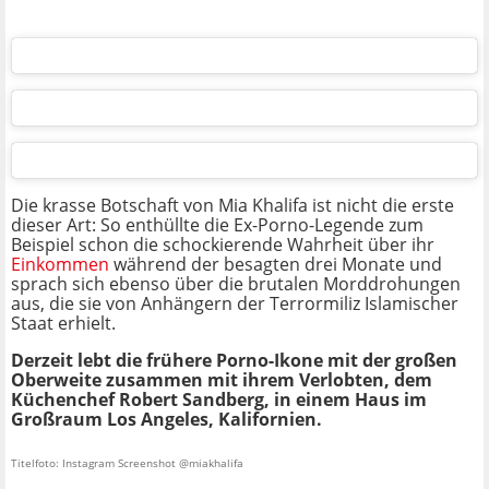
Die krasse Botschaft von Mia Khalifa ist nicht die erste
dieser Art: So enthüllte die Ex-Porno-Legende zum
Beispiel schon die schockierende Wahrheit über ihr
Einkommen
während der besagten drei Monate und
sprach sich ebenso über die brutalen Morddrohungen
aus, die sie von Anhängern der Terrormiliz Islamischer
Staat erhielt.
Derzeit lebt die frühere Porno-Ikone mit der großen
Oberweite zusammen mit ihrem Verlobten, dem
Küchenchef Robert Sandberg, in einem Haus im
Großraum Los Angeles, Kalifornien.
Titelfoto: Instagram Screenshot @miakhalifa