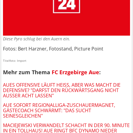
Diese Pyro schlug bei den Auern ein.
Fotos: Bert Harzner, Fotostand, Picture Point
Titelfoto: Import
Mehr zum Thema
FC Erzgebirge Aue
:
AUES OFFENSIVE LÄUFT HEISS, ABER WAS MACHT DIE D
EFENSIVE? "DARFST DEN RÜCKWÄRTSGANG NICHT A
USSER ACHT LASSEN"
AUE SOFORT REGIONALLIGA-ZUSCHAUERMAGNET,
GÄSTECOACH SCHWÄRMT: "DAS SUCHT
SEINESGLEICHEN"
MACIEJEWSKI VERWANDELT SCHACHT IN DER 90. MINUTE
IN EIN TOLLHAUS! AUE RINGT BFC DYNAMO NIEDER