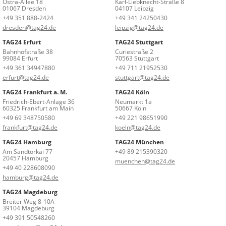
Ostra-Allee 18
Karl-Liebknecht-Straße 8
01067 Dresden
04107 Leipzig
+49 351 888-2424
+49 341 24250430
dresden@tag24.de
leipzig@tag24.de
TAG24 Erfurt
TAG24 Stuttgart
Bahnhofstraße 38
Curiestraße 2
99084 Erfurt
70563 Stuttgart
+49 361 34947880
+49 711 21952530
erfurt@tag24.de
stuttgart@tag24.de
TAG24 Frankfurt a. M.
TAG24 Köln
Friedrich-Ebert-Anlage 36
Neumarkt 1a
60325 Frankfurt am Main
50667 Köln
+49 69 348750580
+49 221 98651990
frankfurt@tag24.de
koeln@tag24.de
TAG24 Hamburg
TAG24 München
Am Sandtorkai 77
+49 89 215390320
20457 Hamburg
muenchen@tag24.de
+49 40 228608090
hamburg@tag24.de
TAG24 Magdeburg
Breiter Weg 8-10A
39104 Magdeburg
+49 391 50548260