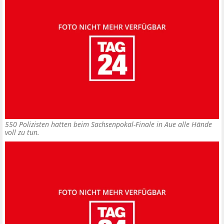
550 Polizisten hatten beim Sachsenpokal-Finale in Aue alle Hände
voll zu tun.