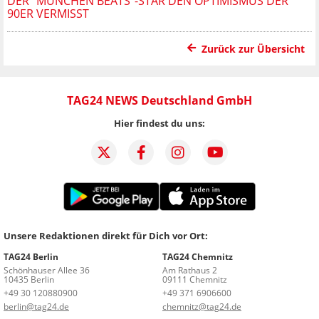
DER "MÜNCHEN BEATS"-STAR DEN OPTIMISMUS DER
90ER VERMISST
Zurück zur Übersicht
TAG24 NEWS Deutschland GmbH
Hier findest du uns:
Unsere Redaktionen direkt für Dich vor Ort:
TAG24 Berlin
TAG24 Chemnitz
Schönhauser Allee 36
Am Rathaus 2
10435 Berlin
09111 Chemnitz
+49 30 120880900
+49 371 6906600
berlin@tag24.de
chemnitz@tag24.de