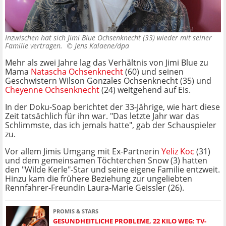
Inzwischen hat sich Jimi Blue Ochsenknecht (33) wieder mit seiner
Familie vertragen. ©
Jens Kalaene/dpa
Mehr als zwei Jahre lag das Verhältnis von Jimi Blue zu
Mama
Natascha Ochsenknecht
(60) und seinen
Geschwistern Wilson Gonzales Ochsenknecht (35) und
Cheyenne Ochsenknecht
(24) weitgehend auf Eis.
In der Doku-Soap berichtet der 33-Jährige, wie hart diese
Zeit tatsächlich für ihn war. "Das letzte Jahr war das
Schlimmste, das ich jemals hatte", gab der Schauspieler
zu.
Vor allem Jimis Umgang mit Ex-Partnerin
Yeliz Koc
(31)
und dem gemeinsamen Töchterchen Snow (3) hatten
den "Wilde Kerle"-Star und seine eigene Familie entzweit.
Hinzu kam die frühere Beziehung zur ungeliebten
Rennfahrer-Freundin Laura-Marie Geissler (26).
PROMIS & STARS
GESUNDHEITLICHE PROBLEME, 22 KILO WEG: TV-