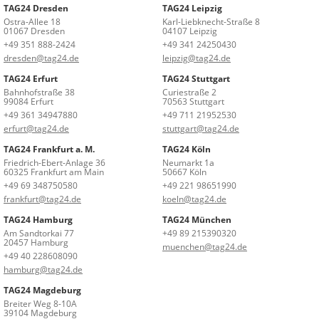
TAG24 Dresden
TAG24 Leipzig
Ostra-Allee 18
Karl-Liebknecht-Straße 8
01067 Dresden
04107 Leipzig
+49 351 888-2424
+49 341 24250430
dresden@tag24.de
leipzig@tag24.de
TAG24 Erfurt
TAG24 Stuttgart
Bahnhofstraße 38
Curiestraße 2
99084 Erfurt
70563 Stuttgart
+49 361 34947880
+49 711 21952530
erfurt@tag24.de
stuttgart@tag24.de
TAG24 Frankfurt a. M.
TAG24 Köln
Friedrich-Ebert-Anlage 36
Neumarkt 1a
60325 Frankfurt am Main
50667 Köln
+49 69 348750580
+49 221 98651990
frankfurt@tag24.de
koeln@tag24.de
TAG24 Hamburg
TAG24 München
Am Sandtorkai 77
+49 89 215390320
20457 Hamburg
muenchen@tag24.de
+49 40 228608090
hamburg@tag24.de
TAG24 Magdeburg
Breiter Weg 8-10A
39104 Magdeburg