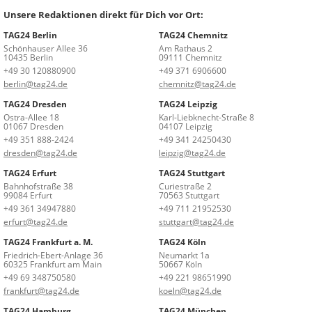
Unsere Redaktionen direkt für Dich vor Ort:
TAG24 Berlin
TAG24 Chemnitz
Schönhauser Allee 36
Am Rathaus 2
10435 Berlin
09111 Chemnitz
+49 30 120880900
+49 371 6906600
berlin@tag24.de
chemnitz@tag24.de
TAG24 Dresden
TAG24 Leipzig
Ostra-Allee 18
Karl-Liebknecht-Straße 8
01067 Dresden
04107 Leipzig
+49 351 888-2424
+49 341 24250430
dresden@tag24.de
leipzig@tag24.de
TAG24 Erfurt
TAG24 Stuttgart
Bahnhofstraße 38
Curiestraße 2
99084 Erfurt
70563 Stuttgart
+49 361 34947880
+49 711 21952530
erfurt@tag24.de
stuttgart@tag24.de
TAG24 Frankfurt a. M.
TAG24 Köln
Friedrich-Ebert-Anlage 36
Neumarkt 1a
60325 Frankfurt am Main
50667 Köln
+49 69 348750580
+49 221 98651990
frankfurt@tag24.de
koeln@tag24.de
TAG24 Hamburg
TAG24 München