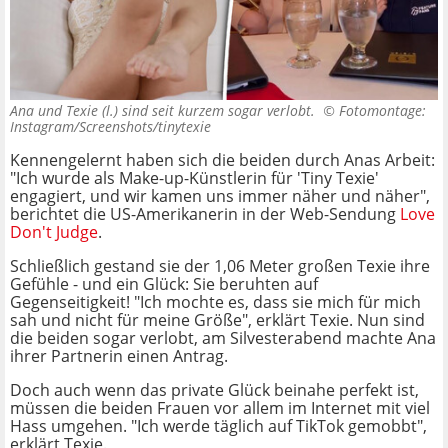
Ana und Texie (l.) sind seit kurzem sogar verlobt. ©
Fotomontage:
Instagram/Screenshots/tinytexie
Kennengelernt haben sich die beiden durch Anas Arbeit:
"Ich wurde als Make-up-Künstlerin für 'Tiny Texie'
engagiert, und wir kamen uns immer näher und näher",
berichtet die US-Amerikanerin in der Web-Sendung
Love
Don't Judge
.
Schließlich gestand sie der 1,06 Meter großen Texie ihre
Gefühle - und ein Glück: Sie beruhten auf
Gegenseitigkeit! "Ich mochte es, dass sie mich für mich
sah und nicht für meine Größe", erklärt Texie. Nun sind
die beiden sogar verlobt, am Silvesterabend machte Ana
ihrer Partnerin einen Antrag.
Doch auch wenn das private Glück beinahe perfekt ist,
müssen die beiden Frauen vor allem im Internet mit viel
Hass umgehen. "Ich werde täglich auf TikTok gemobbt",
erklärt Texie.