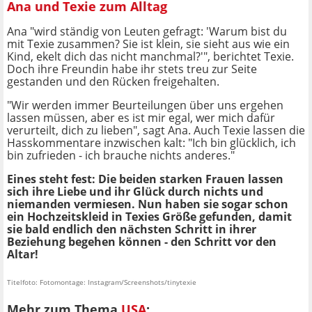
Ana und Texie zum Alltag
Ana "wird ständig von Leuten gefragt: 'Warum bist du
mit Texie zusammen? Sie ist klein, sie sieht aus wie ein
Kind, ekelt dich das nicht manchmal?'", berichtet Texie.
Doch ihre Freundin habe ihr stets treu zur Seite
gestanden und den Rücken freigehalten.
"Wir werden immer Beurteilungen über uns ergehen
lassen müssen, aber es ist mir egal, wer mich dafür
verurteilt, dich zu lieben", sagt Ana. Auch Texie lassen die
Hasskommentare inzwischen kalt: "Ich bin glücklich, ich
bin zufrieden - ich brauche nichts anderes."
Eines steht fest: Die beiden starken Frauen lassen
sich ihre Liebe und ihr Glück durch nichts und
niemanden vermiesen. Nun haben sie sogar schon
ein Hochzeitskleid in Texies Größe gefunden, damit
sie bald endlich den nächsten Schritt in ihrer
Beziehung begehen können - den Schritt vor den
Altar!
Titelfoto: Fotomontage: Instagram/Screenshots/tinytexie
Mehr zum Thema
USA
: