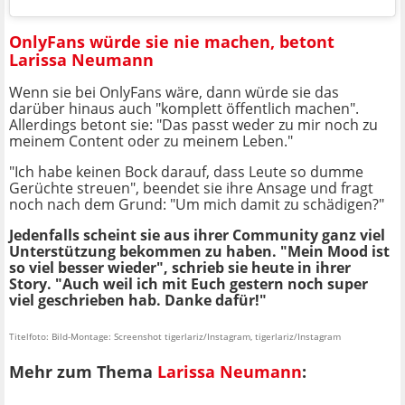
OnlyFans würde sie nie machen, betont
Larissa Neumann
Wenn sie bei OnlyFans wäre, dann würde sie das
darüber hinaus auch "komplett öffentlich machen".
Allerdings betont sie: "Das passt weder zu mir noch zu
meinem Content oder zu meinem Leben."
"Ich habe keinen Bock darauf, dass Leute so dumme
Gerüchte streuen", beendet sie ihre Ansage und fragt
noch nach dem Grund: "Um mich damit zu schädigen?"
Jedenfalls scheint sie aus ihrer Community ganz viel
Unterstützung bekommen zu haben. "Mein Mood ist
so viel besser wieder", schrieb sie heute in ihrer
Story. "Auch weil ich mit Euch gestern noch super
viel geschrieben hab. Danke dafür!"
Titelfoto: Bild-Montage: Screenshot tigerlariz/Instagram, tigerlariz/Instagram
Mehr zum Thema
Larissa Neumann
: