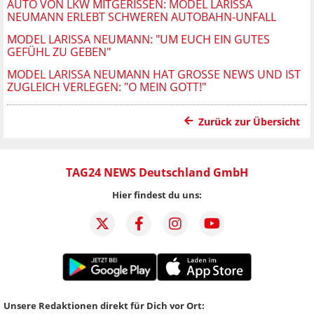
AUTO VON LKW MITGERISSEN: MODEL LARISSA
NEUMANN ERLEBT SCHWEREN AUTOBAHN-UNFALL
MODEL LARISSA NEUMANN: "UM EUCH EIN GUTES
GEFÜHL ZU GEBEN"
MODEL LARISSA NEUMANN HAT GROSSE NEWS UND IST Z
UGLEICH VERLEGEN: "O MEIN GOTT!"
Zurück zur Übersicht
TAG24 NEWS Deutschland GmbH
Hier findest du uns:
Unsere Redaktionen direkt für Dich vor Ort: