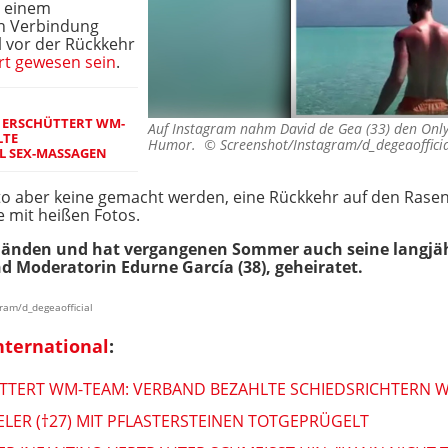
d einem
n Verbindung
l vor der Rückkehr
rt gewesen sein
.
 ERSCHÜTTERT WM-
Auf Instagram nahm David de Gea (33) den Only
LTE
Humor. ©
Screenshot/Instagram/d_degeaoffici
L SEX-MASSAGEN
to aber keine gemacht werden, eine Rückkehr auf den Rasen
e mit heißen Fotos.
 Händen und hat vergangenen Sommer auch seine langjäh
d Moderatorin Edurne García (38), geheiratet.
gram/d_degeaofficial
nternational
:
TERT WM-TEAM: VERBAND BEZAHLTE SCHIEDSRICHTERN 
ELER (†27) MIT PFLASTERSTEINEN TOTGEPRÜGELT