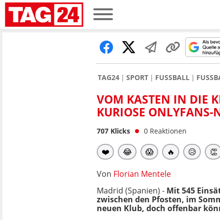
TAG24
SPORT
FUSSBALL
FUSSB
VOM KASTEN IN DIE 
KURIOSE ONLYFANS-
707
Klicks
0
Reaktionen
❤️
😂
😱
🔥
😥
👏
Von
Florian Mentele
Madrid (Spanien) -
Mit 545 Einsä
zwischen den Pfosten, im Sommer
neuen Klub, doch offenbar könn