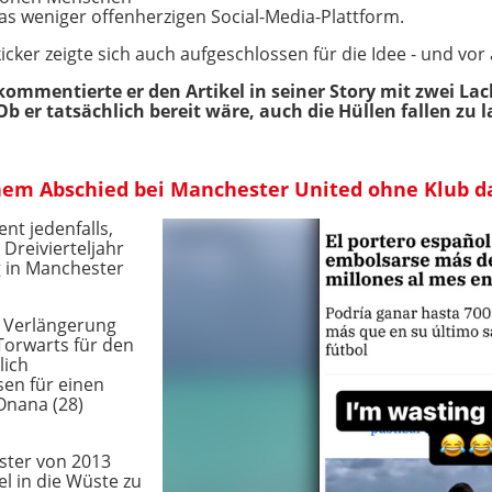
was weniger offenherzigen Social-Media-Plattform.
cker zeigte sich auch aufgeschlossen für die Idee - und vor 
kommentierte er den Artikel in seiner Story mit zwei La
er tatsächlich bereit wäre, auch die Hüllen fallen zu l
inem Abschied bei Manchester United ohne Klub d
nt jedenfalls,
 Dreivierteljahr
g in Manchester
r Verlängerung
Torwarts für den
lich
sen für einen
Onana (28)
ster von 2013
 in die Wüste zu