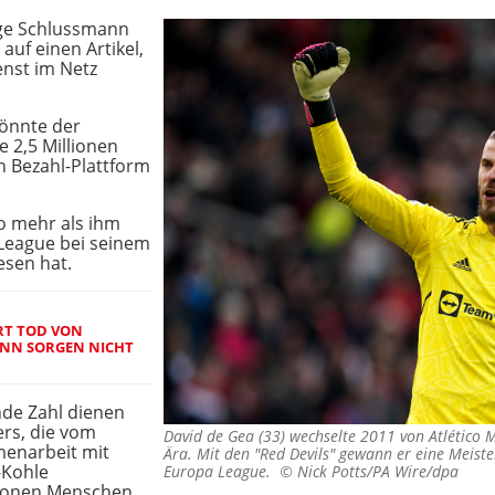
ige Schlussmann
auf einen Artikel,
enst im Netz
önnte der
e 2,5 Millionen
n Bezahl-Plattform
o mehr als ihm
 League bei seinem
esen hat.
RT TOD VON
ANN SORGEN NICHT
nde Zahl dienen
rs, die vom
David de Gea (33) wechselte 2011 von Atlético
menarbeit mit
Ära. Mit den "Red Devils" gewann er eine Meiste
-Kohle
Europa League. ©
Nick Potts/PA Wire/dpa
lionen Menschen