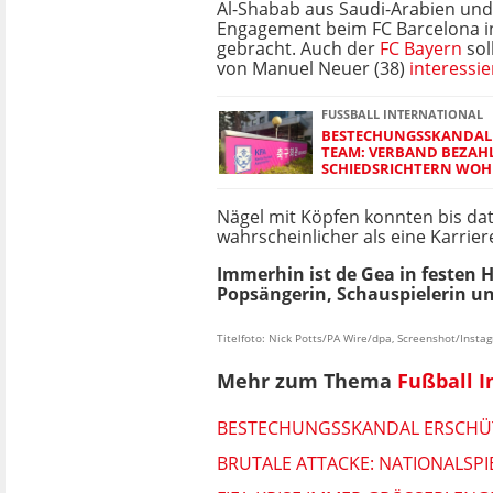
Al-Shabab aus Saudi-Arabien un
Engagement beim FC Barcelona i
gebracht. Auch der
FC Bayern
sol
von Manuel Neuer (38)
interessie
FUSSBALL INTERNATIONAL
BESTECHUNGSSKANDAL
TEAM: VERBAND BEZAH
SCHIEDSRICHTERN WOH
Nägel mit Köpfen konnten bis da
wahrscheinlicher als eine Karrier
Immerhin ist de Gea in festen
Popsängerin, Schauspielerin un
Titelfoto: Nick Potts/PA Wire/dpa, Screenshot/Insta
Mehr zum Thema
Fußball I
BESTECHUNGSSKANDAL ERSCHÜT
BRUTALE ATTACKE: NATIONALSPI