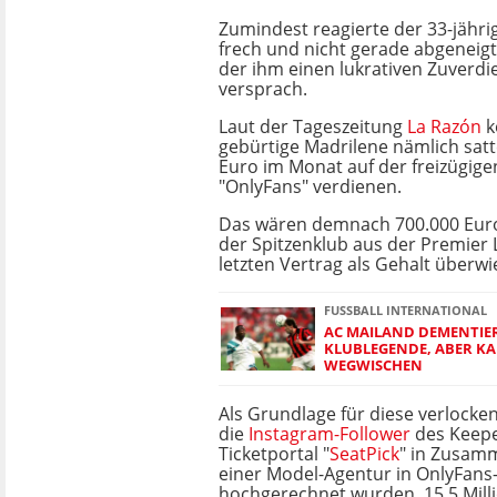
Zumindest reagierte der 33-jähr
frech und nicht gerade abgeneigt 
der ihm einen lukrativen Zuverdi
versprach.
Laut der Tageszeitung
La Razón
k
gebürtige Madrilene nämlich satt
Euro im Monat auf der freizügige
"OnlyFans" verdienen.
Das wären demnach 700.000 Eur
der Spitzenklub aus der Premier
letzten Vertrag als Gehalt überwi
FUSSBALL INTERNATIONAL
AC MAILAND DEMENTIE
KLUBLEGENDE, ABER K
WEGWISCHEN
Als Grundlage für diese verlocke
die
Instagram-Follower
des Keepe
Ticketportal "
SeatPick
" in Zusam
einer Model-Agentur in OnlyFans
hochgerechnet wurden. 15,5 Mil