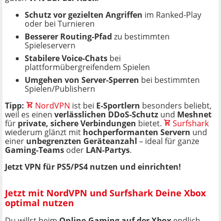
Schutz vor gezielten Angriffen
im Ranked-Play
oder bei Turnieren
Besserer Routing-Pfad
zu bestimmten
Spieleservern
Stabilere Voice-Chats
bei
plattformübergreifendem Spielen
Umgehen von Server-Sperren
bei bestimmten
Spielen/Publishern
Tipp:
NordVPN
ist bei
E-Sportlern
besonders beliebt,
weil es einen
verlässlichen DDoS-Schutz
und
Meshnet
für
private, sichere Verbindungen
bietet.
Surfshark
wiederum glänzt mit
hochperformanten Servern
und
einer
unbegrenzten Geräteanzahl
– ideal für ganze
Gaming-Teams
oder
LAN-Partys
.
Jetzt VPN für PS5/PS4 nutzen und einrichten!
Jetzt mit NordVPN und Surfshark Deine Xbox
optimal nutzen
Du willst beim
Online-Gaming auf der Xbox
endlich