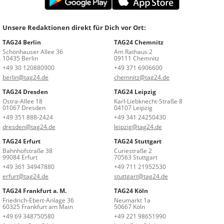
Unsere Redaktionen direkt für Dich vor Ort:
TAG24 Berlin
TAG24 Chemnitz
Schönhauser Allee 36
Am Rathaus 2
10435 Berlin
09111 Chemnitz
+49 30 120880900
+49 371 6906600
berlin@tag24.de
chemnitz@tag24.de
TAG24 Dresden
TAG24 Leipzig
Ostra-Allee 18
Karl-Liebknecht-Straße 8
01067 Dresden
04107 Leipzig
+49 351 888-2424
+49 341 24250430
dresden@tag24.de
leipzig@tag24.de
TAG24 Erfurt
TAG24 Stuttgart
Bahnhofstraße 38
Curiestraße 2
99084 Erfurt
70563 Stuttgart
+49 361 34947880
+49 711 21952530
erfurt@tag24.de
stuttgart@tag24.de
TAG24 Frankfurt a. M.
TAG24 Köln
Friedrich-Ebert-Anlage 36
Neumarkt 1a
60325 Frankfurt am Main
50667 Köln
+49 69 348750580
+49 221 98651990