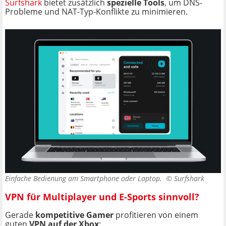
Surfshark
bietet zusätzlich
spezielle Tools
, um DNS-
Probleme und NAT-Typ-Konflikte zu minimieren.
Einfache Bedienung am Smartphone oder Laptop. ©
Surfshark
VPN für Multiplayer und E-Sports sinnvoll?
Gerade
kompetitive Gamer
profitieren von einem
guten
VPN auf der Xbox
: