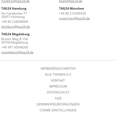
frankfurt@tag24.de
koeln@tag24.de
TAG24 Hamburg
TAG24 München
Am Sandtorkai 77
+49 89 215390320
20457 Hamburg
muenchen@tag24.de
+49 40 228608090
hamburg@tag24.de
TAG24 Magdeburg
Breiter Weg 8-10A
39104 Magdeburg
+49 391 50548260
magdeburg@tag24.de
WERBEMÖGLICHKEITEN
ALLE THEMEN A-Z
KONTAKT
IMPRESSUM
DATENSCHUTZ
AGB
GEWINNSPIELBEDINGUNGEN
COOKIE-EINSTELLUNGEN