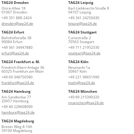
TAG24 Dresden
TAG24 Leipzig
Ostra-Allee 18
Karl-Liebknecht-Straße 8
01067 Dresden
04107 Leipzig
+49 351 888-2424
+49 341 24250430
dresden@tag24.de
leipzig@tag24.de
TAG24 Erfurt
TAG24 Stuttgart
Bahnhofstraße 38
Curiestraße 2
99084 Erfurt
70563 Stuttgart
+49 361 34947880
+49 711 21952530
erfurt@tag24.de
stuttgart@tag24.de
TAG24 Frankfurt a. M.
TAG24 Köln
Friedrich-Ebert-Anlage 36
Neumarkt 1a
60325 Frankfurt am Main
50667 Köln
+49 69 348750580
+49 221 98651990
frankfurt@tag24.de
koeln@tag24.de
TAG24 Hamburg
TAG24 München
Am Sandtorkai 77
+49 89 215390320
20457 Hamburg
muenchen@tag24.de
+49 40 228608090
hamburg@tag24.de
TAG24 Magdeburg
Breiter Weg 8-10A
39104 Magdeburg