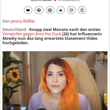
❤️
😂
😱
🔥
😥
👏
Von
Janina Rößler
Deutschland -
Knapp zwei Monate nach den ersten
Vorwürfen gegen Anni the Duck
(26) hat Influencerin
Mowky nun das lang erwartete Statement-Video
hochgeladen.