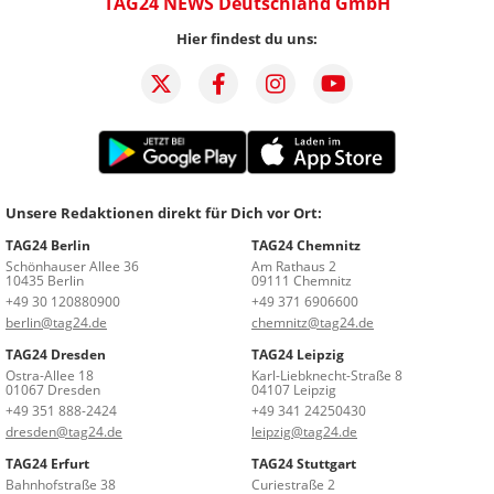
TAG24 NEWS Deutschland GmbH
Hier findest du uns:
Unsere Redaktionen direkt für Dich vor Ort:
TAG24 Berlin
TAG24 Chemnitz
Schönhauser Allee 36
Am Rathaus 2
10435 Berlin
09111 Chemnitz
+49 30 120880900
+49 371 6906600
berlin@tag24.de
chemnitz@tag24.de
TAG24 Dresden
TAG24 Leipzig
Ostra-Allee 18
Karl-Liebknecht-Straße 8
01067 Dresden
04107 Leipzig
+49 351 888-2424
+49 341 24250430
dresden@tag24.de
leipzig@tag24.de
TAG24 Erfurt
TAG24 Stuttgart
Bahnhofstraße 38
Curiestraße 2