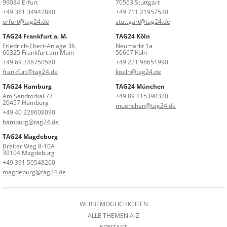
99084 Erfurt
70563 Stuttgart
+49 361 34947880
+49 711 21952530
erfurt@tag24.de
stuttgart@tag24.de
TAG24 Frankfurt a. M.
TAG24 Köln
Friedrich-Ebert-Anlage 36
Neumarkt 1a
60325 Frankfurt am Main
50667 Köln
+49 69 348750580
+49 221 98651990
frankfurt@tag24.de
koeln@tag24.de
TAG24 Hamburg
TAG24 München
Am Sandtorkai 77
+49 89 215390320
20457 Hamburg
muenchen@tag24.de
+49 40 228608090
hamburg@tag24.de
TAG24 Magdeburg
Breiter Weg 8-10A
39104 Magdeburg
+49 391 50548260
magdeburg@tag24.de
WERBEMÖGLICHKEITEN
ALLE THEMEN A-Z