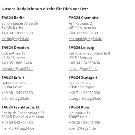
Unsere Redaktionen direkt für Dich vor Ort:
TAG24 Berlin
TAG24 Chemnitz
Schönhauser Allee 36
Am Rathaus 2
10435 Berlin
09111 Chemnitz
+49 30 120880900
+49 371 6906600
berlin@tag24.de
chemnitz@tag24.de
TAG24 Dresden
TAG24 Leipzig
Ostra-Allee 18
Karl-Liebknecht-Straße 8
01067 Dresden
04107 Leipzig
+49 351 888-2424
+49 341 24250430
dresden@tag24.de
leipzig@tag24.de
TAG24 Erfurt
TAG24 Stuttgart
Bahnhofstraße 38
Curiestraße 2
99084 Erfurt
70563 Stuttgart
+49 361 34947880
+49 711 21952530
erfurt@tag24.de
stuttgart@tag24.de
TAG24 Frankfurt a. M.
TAG24 Köln
Friedrich-Ebert-Anlage 36
Neumarkt 1a
60325 Frankfurt am Main
50667 Köln
+49 69 348750580
+49 221 98651990
frankfurt@tag24.de
koeln@tag24.de