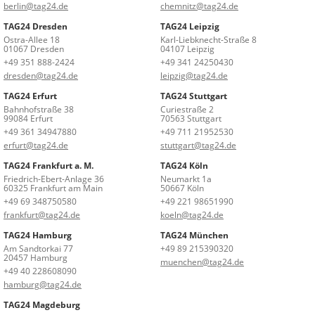
berlin@tag24.de
chemnitz@tag24.de
TAG24 Dresden
TAG24 Leipzig
Ostra-Allee 18
Karl-Liebknecht-Straße 8
01067 Dresden
04107 Leipzig
+49 351 888-2424
+49 341 24250430
dresden@tag24.de
leipzig@tag24.de
TAG24 Erfurt
TAG24 Stuttgart
Bahnhofstraße 38
Curiestraße 2
99084 Erfurt
70563 Stuttgart
+49 361 34947880
+49 711 21952530
erfurt@tag24.de
stuttgart@tag24.de
TAG24 Frankfurt a. M.
TAG24 Köln
Friedrich-Ebert-Anlage 36
Neumarkt 1a
60325 Frankfurt am Main
50667 Köln
+49 69 348750580
+49 221 98651990
frankfurt@tag24.de
koeln@tag24.de
TAG24 Hamburg
TAG24 München
Am Sandtorkai 77
+49 89 215390320
20457 Hamburg
muenchen@tag24.de
+49 40 228608090
hamburg@tag24.de
TAG24 Magdeburg