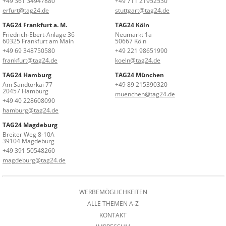
+49 361 34947880
+49 711 21952530
erfurt@tag24.de
stuttgart@tag24.de
TAG24 Frankfurt a. M.
TAG24 Köln
Friedrich-Ebert-Anlage 36
Neumarkt 1a
60325 Frankfurt am Main
50667 Köln
+49 69 348750580
+49 221 98651990
frankfurt@tag24.de
koeln@tag24.de
TAG24 Hamburg
TAG24 München
Am Sandtorkai 77
+49 89 215390320
20457 Hamburg
muenchen@tag24.de
+49 40 228608090
hamburg@tag24.de
TAG24 Magdeburg
Breiter Weg 8-10A
39104 Magdeburg
+49 391 50548260
magdeburg@tag24.de
WERBEMÖGLICHKEITEN
ALLE THEMEN A-Z
KONTAKT