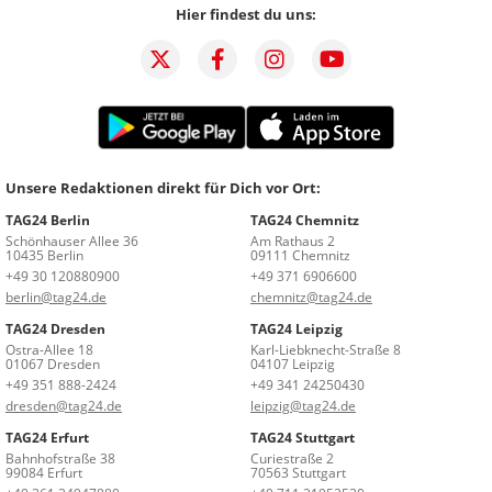
Hier findest du uns:
Unsere Redaktionen direkt für Dich vor Ort:
TAG24 Berlin
TAG24 Chemnitz
Schönhauser Allee 36
Am Rathaus 2
10435 Berlin
09111 Chemnitz
+49 30 120880900
+49 371 6906600
berlin@tag24.de
chemnitz@tag24.de
TAG24 Dresden
TAG24 Leipzig
Ostra-Allee 18
Karl-Liebknecht-Straße 8
01067 Dresden
04107 Leipzig
+49 351 888-2424
+49 341 24250430
dresden@tag24.de
leipzig@tag24.de
TAG24 Erfurt
TAG24 Stuttgart
Bahnhofstraße 38
Curiestraße 2
99084 Erfurt
70563 Stuttgart