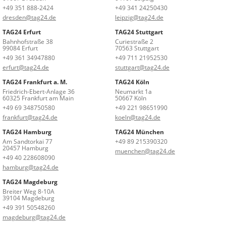
+49 351 888-2424
+49 341 24250430
dresden@tag24.de
leipzig@tag24.de
TAG24 Erfurt
TAG24 Stuttgart
Bahnhofstraße 38
Curiestraße 2
99084 Erfurt
70563 Stuttgart
+49 361 34947880
+49 711 21952530
erfurt@tag24.de
stuttgart@tag24.de
TAG24 Frankfurt a. M.
TAG24 Köln
Friedrich-Ebert-Anlage 36
Neumarkt 1a
60325 Frankfurt am Main
50667 Köln
+49 69 348750580
+49 221 98651990
frankfurt@tag24.de
koeln@tag24.de
TAG24 Hamburg
TAG24 München
Am Sandtorkai 77
+49 89 215390320
20457 Hamburg
muenchen@tag24.de
+49 40 228608090
hamburg@tag24.de
TAG24 Magdeburg
Breiter Weg 8-10A
39104 Magdeburg
+49 391 50548260
magdeburg@tag24.de