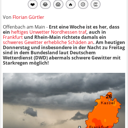
❤️
😂
😱
🔥
😥
👏
Von
Florian Gürtler
Offenbach am Main -
Erst eine Woche ist es her, dass
ein
heftiges Unwetter Nordhessen traf
, auch in
Frankfurt
und Rhein-Main richtete damals ein
schweres Gewitter erhebliche Schäden an
. Am heutigen
Donnerstag und insbesondere in der Nacht zu Freitag
sind in dem Bundesland laut Deutschem
Wetterdienst (DWD) abermals schwere Gewitter mit
Starkregen möglich!