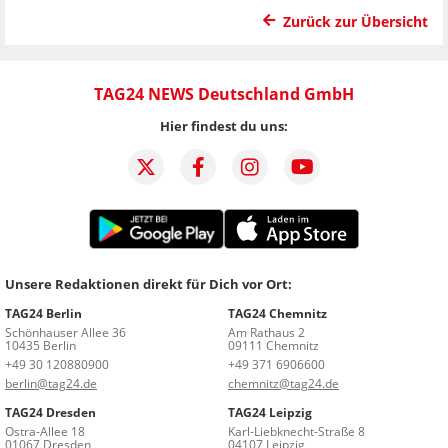
Zurück zur Übersicht
TAG24 NEWS Deutschland GmbH
Hier findest du uns:
Unsere Redaktionen direkt für Dich vor Ort:
TAG24 Berlin
TAG24 Chemnitz
Schönhauser Allee 36
Am Rathaus 2
10435 Berlin
09111 Chemnitz
+49 30 120880900
+49 371 6906600
berlin@tag24.de
chemnitz@tag24.de
TAG24 Dresden
TAG24 Leipzig
Ostra-Allee 18
Karl-Liebknecht-Straße 8
01067 Dresden
04107 Leipzig