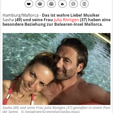
❤️
😂
😱
🔥
😥
👏
Hamburg/Mallorca -
Das ist wahre Liebe! Musiker
Sasha
(49) und seine Frau
Julia Röntgen
(37) haben eine
besondere Beziehung zur Balearen-Insel Mallorca.
Sasha (49) und seine Frau Julia Röntgen (37) genießen in einem Pool
die Sonne. ©
Instagram/Screenshot/sasha.music