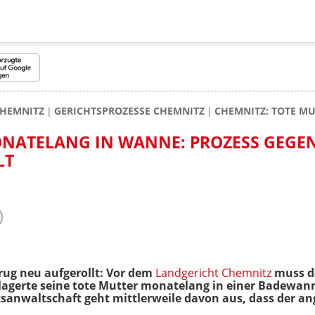
HEMNITZ
GERICHTSPROZESSE CHEMNITZ
CHEMNITZ: TOTE M
ONATELANG IN WANNE: PROZESS GEGE
LT
trug neu aufgerollt: Vor dem
Landgericht Chemnitz
muss d
 lagerte seine tote Mutter monatelang in einer Badewan
atsanwaltschaft geht mittlerweile davon aus, dass der a