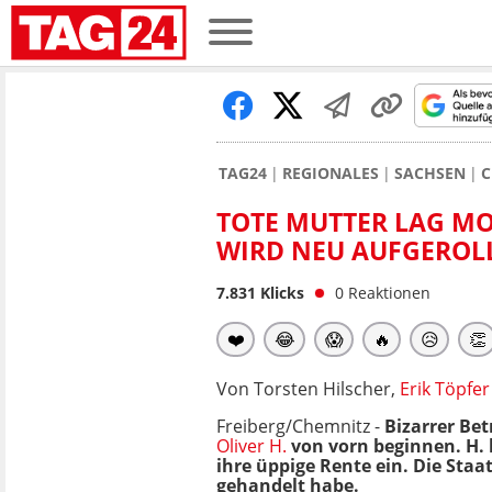
TAG24
REGIONALES
SACHSEN
C
TOTE MUTTER LAG M
WIRD NEU AUFGEROL
7.831
Klicks
0
Reaktionen
❤️
😂
😱
🔥
😥
👏
Von Torsten Hilscher,
Erik Töpfer
Freiberg/Chemnitz -
Bizarrer Be
Oliver H.
von vorn beginnen. H.
ihre üppige Rente ein. Die Sta
gehandelt habe.