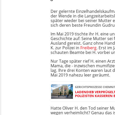
Der gelernte Einzelhandelskaufm
der Wende in die Langzeitarbeitsl
später wieder bei seiner Mutter e
sich deren beste Freundin Gudrun
Im Mai 2019 tischte ihr H. eine u
Geschichte auf: Seine Mutter sei 
Ausland gereist. Ganz ohne Handy
K. zur Polizei in
Freiberg
. Erst im
schauten Beamte bei H. vorbei un
Nur Tage später rief H. einen Arz
Mama, die - inzwischen mumifizie
lag. Ihre drei Konten waren laut d
Mai 2019 nahezu leer geräumt.
GERICHTSPROZESSE CHEMNI
LADENDIEB VERPRÜGEL
POLIZISTEN KASSIERE
Hatte Oliver H. den Tod seiner M
wegen verheimlicht? Genau das i