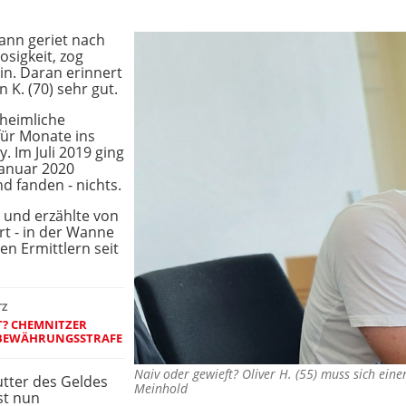
ann geriet nach
osigkeit, zog
in. Daran erinnert
 K. (70) sehr gut.
nheimliche
für Monate ins
. Im Juli 2019 ging
 Januar 2020
d fanden - nichts.
t und erzählte von
rt - in der Wanne
en Ermittlern seit
TZ
T? CHEMNITZER
N BEWÄHRUNGSSTRAFE
Naiv oder gewieft? Oliver H. (55) muss sich ein
utter des Geldes
Meinhold
st nun