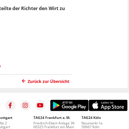
ilte der Richter den Wirt zu
?
Zurück zur Übersicht
uttgart
TAG24 Frankfurt a. M.
TAG24 Köln
aße 2
Friedrich-Ebert-Anlage 36
Neumarkt 1a
ttgart
60325 Frankfurt am Main
50667 Köln