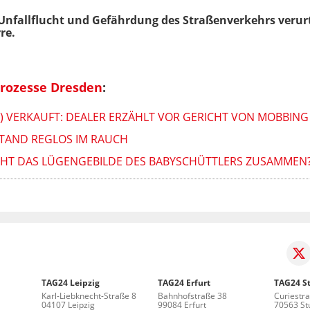
fallflucht und Gefährdung des Straßenverkehrs verurte
re.
prozesse Dresden
:
) VERKAUFT: DEALER ERZÄHLT VOR GERICHT VON MOBBING
TAND REGLOS IM RAUCH
CHT DAS LÜGENGEBILDE DES BABYSCHÜTTLERS ZUSAMMEN
TAG24 Leipzig
TAG24 Erfurt
TAG24 St
Karl-Liebknecht-Straße 8
Bahnhofstraße 38
Curiestr
04107 Leipzig
99084 Erfurt
70563 Stu