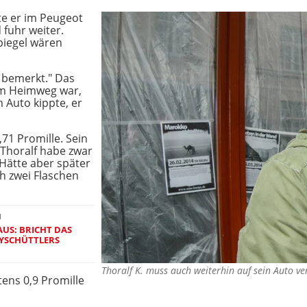
e er im Peugeot
fuhr weiter.
piegel wären
 bemerkt." Das
dem Heimweg war,
m Auto kippte, er
,71 Promille. Sein
 Thoralf habe zwar
Hätte aber später
ch zwei Flaschen
N
US: BRICHT DAS
BYSCHÜTTLERS
Thoralf K. muss auch weiterhin auf sein Auto ve
tens 0,9 Promille