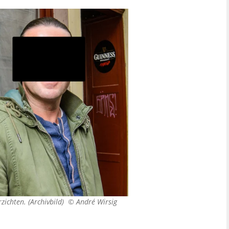
rzichten. (Archivbild) ©
André Wirsig