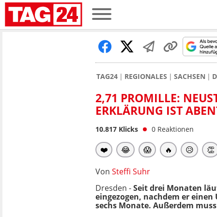
TAG24
REGIONALES
SACHSEN
D
2,71 PROMILLE: NEUS
ERKLÄRUNG IST ABEN
10.817
Klicks
0
Reaktionen
❤️
😂
😱
🔥
😥
👏
Von
Steffi Suhr
Dresden -
Seit drei Monaten läu
eingezogen, nachdem er einen U
sechs Monate. Außerdem muss de