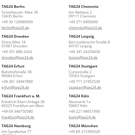
TAG24 Berlin
TAG24 Chemnitz
Schönhauser Allee 36
Am Rathaus 2
10435 Berlin
09111 Chemnitz
+49 30 120880900
+49 371 6906600
berlin@tag24.de
chemnitz@tag24.de
TAG24 Dresden
TAG24 Leipzig
Ostra-Allee 18
Karl-Liebknecht-Straße 8
01067 Dresden
04107 Leipzig
+49 351 888-2424
+49 341 24250430
dresden@tag24.de
leipzig@tag24.de
TAG24 Erfurt
TAG24 Stuttgart
Bahnhofstraße 38
Curiestraße 2
99084 Erfurt
70563 Stuttgart
+49 361 34947880
+49 711 21952530
erfurt@tag24.de
stuttgart@tag24.de
TAG24 Frankfurt a. M.
TAG24 Köln
Friedrich-Ebert-Anlage 36
Neumarkt 1a
60325 Frankfurt am Main
50667 Köln
+49 69 348750580
+49 221 98651990
frankfurt@tag24.de
koeln@tag24.de
TAG24 Hamburg
TAG24 München
Am Sandtorkai 77
+49 89 215390320