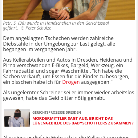
Petr. S. (38) wurde in Handschellen in den Gerichtssaal
geführt. ©
Peter Schulze
Dem angeklagten Tschechen werden zahlreiche
Diebstähle in der Umgebung zur Last gelegt, alle
begangen im vergangenen Jahr.
Aus Kellerabteilen und Autos in Dresden, Heidenau und
Pirna verschwanden E-Bikes, Bargeld, Werkzeug, ein
Fahrradsattel und sogar Waschmittel. "Ich habe die
Sachen verkauft, um Essen für die Kinder zu besorgen,
ein bisschen habe ich für
Drogen
ausgegeben."
Als ungelernter Schreiner sei er immer wieder arbeitslos
gewesen, habe das Geld bitter nötig gehabt.
GERICHTSPROZESSE DRESDEN
MORDERMITTLER SAGT AUS: BRICHT DAS
LÜGENGEBILDE DES BABYSCHÜTTLERS ZUSAMMEN?
Allerdings verlief ein Einbruch in die Kellerräume eines