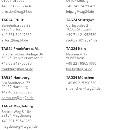
01067 Dresden
04107 Leipzig
+49 351 888-2424
+49 341 24250430
dresden@tag24.de
leipzig@tag24.de
TAG24 Erfurt
TAG24 Stuttgart
Bahnhofstraße 38
Curiestraße 2
99084 Erfurt
70563 Stuttgart
+49 361 34947880
+49 711 21952530
erfurt@tag24.de
stuttgart@tag24.de
TAG24 Frankfurt a. M.
TAG24 Köln
Friedrich-Ebert-Anlage 36
Neumarkt 1a
60325 Frankfurt am Main
50667 Köln
+49 69 348750580
+49 221 98651990
frankfurt@tag24.de
koeln@tag24.de
TAG24 Hamburg
TAG24 München
Am Sandtorkai 77
+49 89 215390320
20457 Hamburg
muenchen@tag24.de
+49 40 228608090
hamburg@tag24.de
TAG24 Magdeburg
Breiter Weg 8-10A
39104 Magdeburg
+49 391 50548260
magdeburg@tag24.de