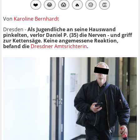
❤️
😂
😱
🔥
😥
👏
Von
Karoline Bernhardt
Dresden -
Als Jugendliche an seine Hauswand
pinkelten, verlor Daniel P. (35) die Nerven - und griff
zur Kettensäge. Keine angemessene Reaktion,
befand die
Dresdner Amtsrichterin
.