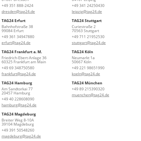
+49 351 888-2424
+49 341 24250430
dresden@tag24.de
leipzig@tag24.de
TAG24 Erfurt
TAG24 Stuttgart
Bahnhofstraße 38
Curiestraße 2
99084 Erfurt
70563 Stuttgart
+49 361 34947880
+49 711 21952530
erfurt@tag24.de
stuttgart@tag24.de
TAG24 Frankfurt a. M.
TAG24 Köln
Friedrich-Ebert-Anlage 36
Neumarkt 1a
60325 Frankfurt am Main
50667 Köln
+49 69 348750580
+49 221 98651990
frankfurt@tag24.de
koeln@tag24.de
TAG24 Hamburg
TAG24 München
Am Sandtorkai 77
+49 89 215390320
20457 Hamburg
muenchen@tag24.de
+49 40 228608090
hamburg@tag24.de
TAG24 Magdeburg
Breiter Weg 8-10A
39104 Magdeburg
+49 391 50548260
magdeburg@tag24.de