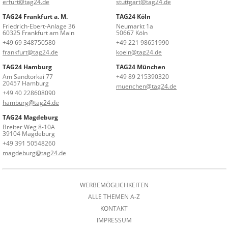
erfurt@tag24.de
stuttgart@tag24.de
TAG24 Frankfurt a. M.
TAG24 Köln
Friedrich-Ebert-Anlage 36
Neumarkt 1a
60325 Frankfurt am Main
50667 Köln
+49 69 348750580
+49 221 98651990
frankfurt@tag24.de
koeln@tag24.de
TAG24 Hamburg
TAG24 München
Am Sandtorkai 77
+49 89 215390320
20457 Hamburg
muenchen@tag24.de
+49 40 228608090
hamburg@tag24.de
TAG24 Magdeburg
Breiter Weg 8-10A
39104 Magdeburg
+49 391 50548260
magdeburg@tag24.de
WERBEMÖGLICHKEITEN
ALLE THEMEN A-Z
KONTAKT
IMPRESSUM