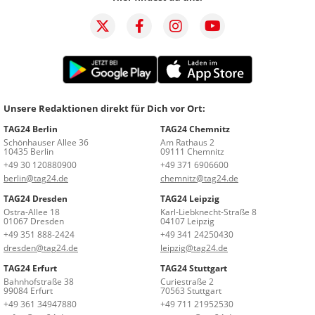
Unsere Redaktionen direkt für Dich vor Ort:
TAG24 Berlin
TAG24 Chemnitz
Schönhauser Allee 36
Am Rathaus 2
10435 Berlin
09111 Chemnitz
+49 30 120880900
+49 371 6906600
berlin@tag24.de
chemnitz@tag24.de
TAG24 Dresden
TAG24 Leipzig
Ostra-Allee 18
Karl-Liebknecht-Straße 8
01067 Dresden
04107 Leipzig
+49 351 888-2424
+49 341 24250430
dresden@tag24.de
leipzig@tag24.de
TAG24 Erfurt
TAG24 Stuttgart
Bahnhofstraße 38
Curiestraße 2
99084 Erfurt
70563 Stuttgart
+49 361 34947880
+49 711 21952530