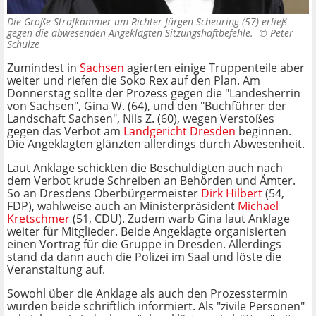
Die Große Strafkammer um Richter Jürgen Scheuring (57) erließ
gegen die abwesenden Angeklagten Sitzungshaftbefehle. ©
Peter
Schulze
Zumindest in
Sachsen
agierten einige Truppenteile aber
weiter und riefen die Soko Rex auf den Plan. Am
Donnerstag sollte der Prozess gegen die "Landesherrin
von Sachsen", Gina W. (64), und den "Buchführer der
Landschaft Sachsen", Nils Z. (60), wegen Verstoßes
gegen das Verbot am
Landgericht Dresden
beginnen.
Die Angeklagten glänzten allerdings durch Abwesenheit.
Laut Anklage schickten die Beschuldigten auch nach
dem Verbot krude Schreiben an Behörden und Ämter.
So an Dresdens Oberbürgermeister
Dirk Hilbert
(54,
FDP), wahlweise auch an Ministerpräsident
Michael
Kretschmer
(51, CDU). Zudem warb Gina laut Anklage
weiter für Mitglieder. Beide Angeklagte organisierten
einen Vortrag für die Gruppe in Dresden. Allerdings
stand da dann auch die Polizei im Saal und löste die
Veranstaltung auf.
Sowohl über die Anklage als auch den Prozesstermin
wurden beide schriftlich informiert. Als "zivile Personen"