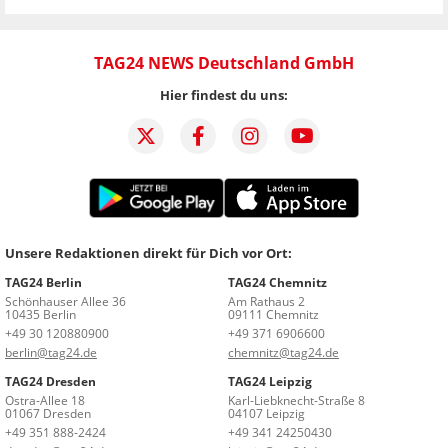
TAG24 NEWS Deutschland GmbH
Hier findest du uns:
Unsere Redaktionen direkt für Dich vor Ort:
TAG24 Berlin
TAG24 Chemnitz
Schönhauser Allee 36
Am Rathaus 2
10435 Berlin
09111 Chemnitz
+49 30 120880900
+49 371 6906600
berlin@tag24.de
chemnitz@tag24.de
TAG24 Dresden
TAG24 Leipzig
Ostra-Allee 18
Karl-Liebknecht-Straße 8
01067 Dresden
04107 Leipzig
+49 351 888-2424
+49 341 24250430