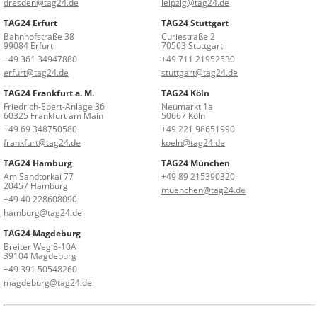
dresden@tag24.de
leipzig@tag24.de
TAG24 Erfurt
TAG24 Stuttgart
Bahnhofstraße 38
Curiestraße 2
99084 Erfurt
70563 Stuttgart
+49 361 34947880
+49 711 21952530
erfurt@tag24.de
stuttgart@tag24.de
TAG24 Frankfurt a. M.
TAG24 Köln
Friedrich-Ebert-Anlage 36
Neumarkt 1a
60325 Frankfurt am Main
50667 Köln
+49 69 348750580
+49 221 98651990
frankfurt@tag24.de
koeln@tag24.de
TAG24 Hamburg
TAG24 München
Am Sandtorkai 77
+49 89 215390320
20457 Hamburg
muenchen@tag24.de
+49 40 228608090
hamburg@tag24.de
TAG24 Magdeburg
Breiter Weg 8-10A
39104 Magdeburg
+49 391 50548260
magdeburg@tag24.de