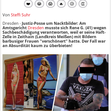
❤️
😂
😱
🔥
😥
👏
Von
Steffi Suhr
Dresden -
Justiz-Posse um Nacktbilder: Am
Amtsgericht
Dresden
musste sich Rene G. (41) wegen
Sachbeschädigung verantworten, weil er seine Haft-
Zelle in Zeithain (Landkreis Meißen) mit Bildern
barbusiger Frauen "verschönert" hatte. Der Fall war
an Absurdität kaum zu überbieten!