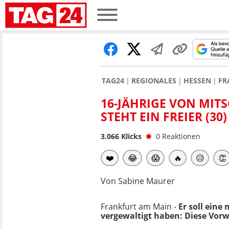
TAG24
REGIONALES
HESSEN
FR
16-JÄHRIGE VON MITS
STEHT EIN FREIER (30
3.066
Klicks
0
Reaktionen
❤️
😂
😱
🔥
😥
👏
Von Sabine Maurer
Frankfurt am Main -
Er soll eine
vergewaltigt haben: Diese Vorwü