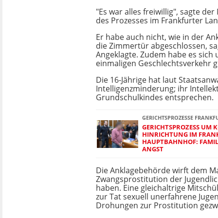
"Es war alles freiwillig", sagte 
des Prozesses im Frankfurter Lan
Er habe auch nicht, wie in der An
die Zimmertür abgeschlossen, sa
Angeklagte. Zudem habe es sich
einmaligen Geschlechtsverkehr g
Die 16-Jährige hat laut Staatsanw
Intelligenzminderung; ihr Intellek
Grundschulkindes entsprechen.
GERICHTSPROZESSE FRANKF
GERICHTSPROZESS UM K
HINRICHTUNG IM FRAN
HAUPTBAHNHOF: FAMILI
ANGST
Die Anklagebehörde wirft dem Ma
Zwangsprostitution der Jugendli
haben. Eine gleichaltrige Mitschüle
zur Tat sexuell unerfahrene Juge
Drohungen zur Prostitution gez