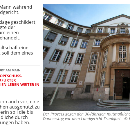
der Mann während
dgericht.
klage geschildert,
gte der
 um einen
ehandelt.
altschaft eine
t soll dem eines
URT AM MAIN
OPFSCHUSS-
KFURTER
EN LEBEN WEITER IN
nn auch vor, eine
chen ausgenutzt zu
rin soll die bis
Der Prozess gegen den 30-jährigen mutmaßliche
ndliche durch
Donnerstag vor dem Landgericht Frankfurt. ©
wungen haben.