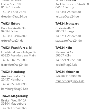
Ostra-Allee 18
Karl-Liebknecht-Straße 8
01067 Dresden
04107 Leipzig
+49 351 888-2424
+49 341 24250430
dresden@tag24.de
leipzig@tag24.de
TAG24 Erfurt
TAG24 Stuttgart
Bahnhofstraße 38
Curiestraße 2
99084 Erfurt
70563 Stuttgart
+49 361 34947880
+49 711 21952530
erfurt@tag24.de
stuttgart@tag24.de
TAG24 Frankfurt a. M.
TAG24 Köln
Friedrich-Ebert-Anlage 36
Neumarkt 1a
60325 Frankfurt am Main
50667 Köln
+49 69 348750580
+49 221 98651990
frankfurt@tag24.de
koeln@tag24.de
TAG24 Hamburg
TAG24 München
Am Sandtorkai 77
+49 89 215390320
20457 Hamburg
muenchen@tag24.de
+49 40 228608090
hamburg@tag24.de
TAG24 Magdeburg
Breiter Weg 8-10A
39104 Magdeburg
+49 391 50548260