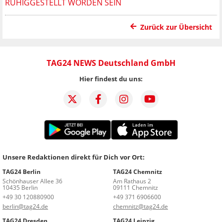
RUHIGGESTELLT WORDEN SEIN
Zurück zur Übersicht
TAG24 NEWS Deutschland GmbH
Hier findest du uns:
Unsere Redaktionen direkt für Dich vor Ort:
TAG24 Berlin
TAG24 Chemnitz
Schönhauser Allee 36
Am Rathaus 2
10435 Berlin
09111 Chemnitz
+49 30 120880900
+49 371 6906600
berlin@tag24.de
chemnitz@tag24.de
TAG24 Dresden
TAG24 Leipzig