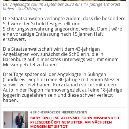
Der Angeklagte soll im September 2023 eine 17-Jährige ermordet
haben. ©
-/TNN/dpa
Die Staatsanwältin verlangte zudem, dass die besondere
Schwere der Schuld festgestellt und
Sicherungsverwahrung angeordnet werde. Damit wäre
eine vorzeitige Entlassung nach 15 Jahren Haft
erschwert.
Die Staatsanwaltschaft wirft dem 43-jährigen
Angeklagten vor, zunächst die Schülerin, die in
Barenburg auf Inlineskates unterwegs war, mit einem
Messer getötet zu haben.
Drei Tage später soll der Angeklagte in Sulingen
(Landkreis Diepholz) eine 30-Jährige mit einem Messer
schwer verletzt haben. Kurz danach soll er mit einem
Auto in der Region Hannover gezielt auf eine 18-jährige
Joggerin zugefahren sein und diese schwer verletzt
haben.
GERICHTSPROZESSE NIEDERSACHSEN
BABYFON FILMT ALLES MIT: SOHN MISSHANDELT
PFLEGEBEDÜRFTIGE MUTTER, AM NÄCHSTEN
MORGEN IST SIE TOT