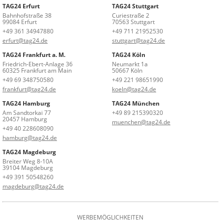
TAG24 Erfurt
TAG24 Stuttgart
Bahnhofstraße 38
Curiestraße 2
99084 Erfurt
70563 Stuttgart
+49 361 34947880
+49 711 21952530
erfurt@tag24.de
stuttgart@tag24.de
TAG24 Frankfurt a. M.
TAG24 Köln
Friedrich-Ebert-Anlage 36
Neumarkt 1a
60325 Frankfurt am Main
50667 Köln
+49 69 348750580
+49 221 98651990
frankfurt@tag24.de
koeln@tag24.de
TAG24 Hamburg
TAG24 München
Am Sandtorkai 77
+49 89 215390320
20457 Hamburg
muenchen@tag24.de
+49 40 228608090
hamburg@tag24.de
TAG24 Magdeburg
Breiter Weg 8-10A
39104 Magdeburg
+49 391 50548260
magdeburg@tag24.de
WERBEMÖGLICHKEITEN