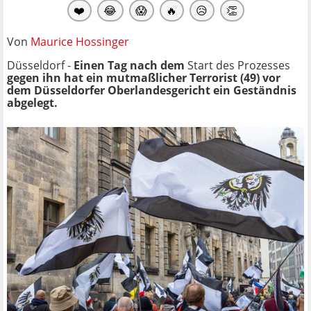
❤️
😂
😱
🔥
😥
👏
Von
Maurice Hossinger
Düsseldorf -
Einen Tag nach dem
Start des Prozesses
gegen ihn hat ein mutmaßlicher Terrorist (49) vor
dem Düsseldorfer Oberlandesgericht ein Geständnis
abgelegt.