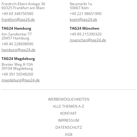
Friedrich-Ebert-Anlage 36
Neumarkt 1a
60325 Frankfurt am Main
50667 Köln
+49 69 348750580
+49 221 98651990
frankfurt@tag24.de
koeln@tag24.de
TAG24 Hamburg
TAG24 München
Am Sandtorkai 77
+49 89 215390320
20457 Hamburg
muenchen@tag24.de
+49 40 228608090
hamburg@tag24.de
TAG24 Magdeburg
Breiter Weg 8-10A
39104 Magdeburg
+49 391 50548260
magdeburg@tag24.de
WERBEMÖGLICHKEITEN
ALLE THEMEN A-Z
KONTAKT
IMPRESSUM
DATENSCHUTZ
AGB