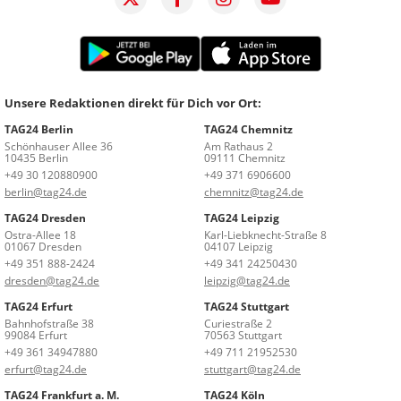
Unsere Redaktionen direkt für Dich vor Ort:
TAG24 Berlin
TAG24 Chemnitz
Schönhauser Allee 36
Am Rathaus 2
10435 Berlin
09111 Chemnitz
+49 30 120880900
+49 371 6906600
berlin@tag24.de
chemnitz@tag24.de
TAG24 Dresden
TAG24 Leipzig
Ostra-Allee 18
Karl-Liebknecht-Straße 8
01067 Dresden
04107 Leipzig
+49 351 888-2424
+49 341 24250430
dresden@tag24.de
leipzig@tag24.de
TAG24 Erfurt
TAG24 Stuttgart
Bahnhofstraße 38
Curiestraße 2
99084 Erfurt
70563 Stuttgart
+49 361 34947880
+49 711 21952530
erfurt@tag24.de
stuttgart@tag24.de
TAG24 Frankfurt a. M.
TAG24 Köln