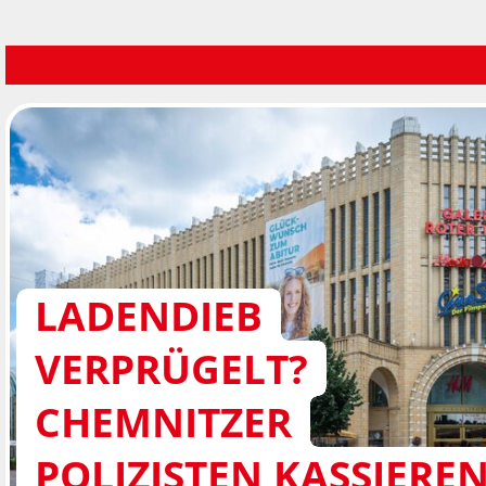
LADENDIEB
VERPRÜGELT?
CHEMNITZER
POLIZISTEN KASSIERE