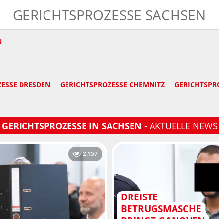
GERICHTSPROZESSE SACHSEN
N
ESSE DRESDEN
GERICHTSPROZESSE CHEMNITZ
GERICHTSPRO
GERICHTSPROZESSE IN SACHSEN
- AKTUELLE NEWS
2.157
DREISTE
BETRUGSMASCHE