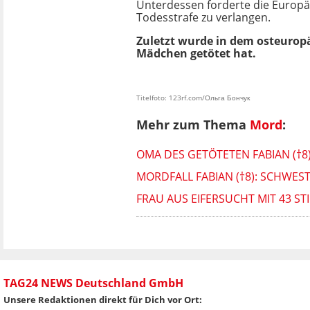
Unterdessen forderte die Europä
Todesstrafe zu verlangen.
Zuletzt wurde in dem osteuropä
Mädchen getötet hat.
Titelfoto: 123rf.com/Ольга Бончук
Mehr zum Thema
Mord
:
OMA DES GETÖTETEN FABIAN (†
MORDFALL FABIAN (†8): SCHWES
FRAU AUS EIFERSUCHT MIT 43 S
TAG24 NEWS Deutschland GmbH
Unsere Redaktionen direkt für Dich vor Ort: