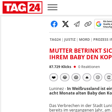
TAG24
JUSTIZ
MORD
PROZESS I
MUTTER BETRINKT SI
IHREM BABY DEN KOP
87.729
Klicks
0
Reaktionen
❤️
😂
😱
🔥
😥
👏
Luninez -
In Weißrussland ist ei
acht Monate alten Baby den Kop
Das Verbrechen in der Stadt Luni
bereits im vergangenen Jahr, am 