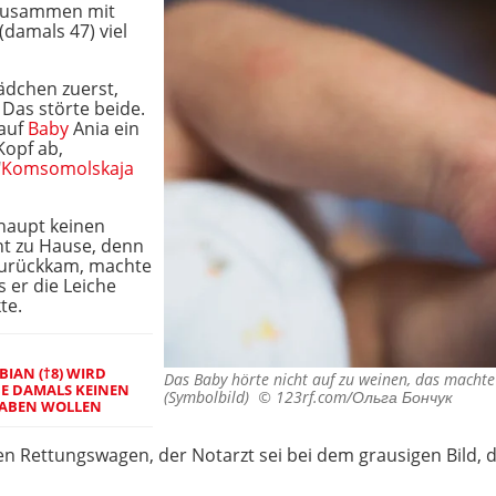
 zusammen mit
damals 47) viel
Mädchen zuerst,
 Das störte beide.
 auf
Baby
Ania ein
Kopf ab,
"
Komsomolskaja
rhaupt keinen
cht zu Hause, denn
 zurückkam, machte
 er die Leiche
te.
IAN (†8) WIRD
Das Baby hörte nicht auf zu weinen, das machte
E DAMALS KEINEN
(Symbolbild) ©
123rf.com/Ольга Бончук
HABEN WOLLEN
nen Rettungswagen, der Notarzt sei bei dem grausigen Bild, da