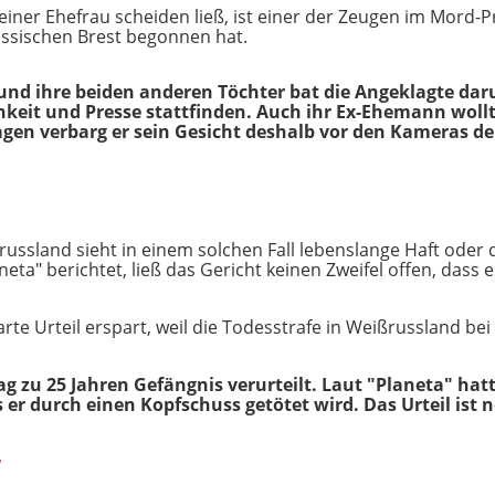
seiner Ehefrau scheiden ließ, ist einer der Zeugen im Mord-
ussischen Brest begonnen hat.
 und ihre beiden anderen Töchter bat die Angeklagte da
hkeit und Presse stattfinden. Auch ihr Ex-Ehemann wollte
gen verbarg er sein Gesicht deshalb vor den Kameras der
russland sieht in einem solchen Fall lebenslange Haft oder 
eta" berichtet, ließ das Gericht keinen Zweifel offen, dass e
arte Urteil erspart, weil die Todesstrafe in Weißrussland b
g zu 25 Jahren Gefängnis verurteilt. Laut "Planeta" hatte
 er durch einen Kopfschuss getötet wird. Das Urteil ist n
r