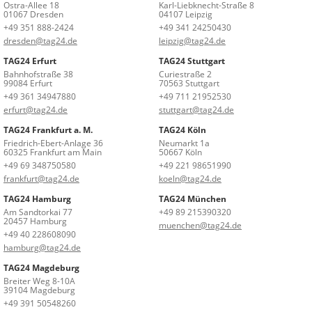
Ostra-Allee 18
Karl-Liebknecht-Straße 8
01067 Dresden
04107 Leipzig
+49 351 888-2424
+49 341 24250430
dresden@tag24.de
leipzig@tag24.de
TAG24 Erfurt
TAG24 Stuttgart
Bahnhofstraße 38
Curiestraße 2
99084 Erfurt
70563 Stuttgart
+49 361 34947880
+49 711 21952530
erfurt@tag24.de
stuttgart@tag24.de
TAG24 Frankfurt a. M.
TAG24 Köln
Friedrich-Ebert-Anlage 36
Neumarkt 1a
60325 Frankfurt am Main
50667 Köln
+49 69 348750580
+49 221 98651990
frankfurt@tag24.de
koeln@tag24.de
TAG24 Hamburg
TAG24 München
Am Sandtorkai 77
+49 89 215390320
20457 Hamburg
muenchen@tag24.de
+49 40 228608090
hamburg@tag24.de
TAG24 Magdeburg
Breiter Weg 8-10A
39104 Magdeburg
+49 391 50548260