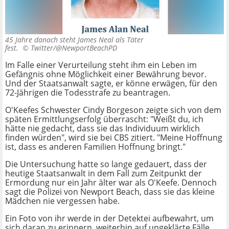
45 Jahre danach steht James Neal als Täter
fest. ©
Twitter/@NewportBeachPD
Im Falle einer Verurteilung steht ihm ein Leben im
Gefängnis ohne Möglichkeit einer Bewährung bevor.
Und der Staatsanwalt sagte, er könne erwägen, für den
72-Jährigen die Todesstrafe zu beantragen.
O'Keefes Schwester Cindy Borgeson zeigte sich von dem
späten Ermittlungserfolg überrascht: "Weißt du, ich
hätte nie gedacht, dass sie das Individuum wirklich
finden würden", wird sie bei CBS zitiert. "Meine Hoffnung
ist, dass es anderen Familien Hoffnung bringt."
Die Untersuchung hatte so lange gedauert, dass der
heutige Staatsanwalt in dem Fall zum Zeitpunkt der
Ermordung nur ein Jahr älter war als O'Keefe. Dennoch
sagt die Polizei von Newport Beach, dass sie das kleine
Mädchen nie vergessen habe.
Ein Foto von ihr werde in der Detektei aufbewahrt, um
sich daran zu erinnern, weiterhin auf ungeklärte Fälle