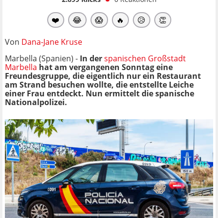
❤️
😂
😱
🔥
😥
👏
Von
Dana-Jane Kruse
Marbella (Spanien) -
In der
spanischen Großstadt
Marbella
hat am vergangenen Sonntag eine
Freundesgruppe, die eigentlich nur ein Restaurant
am Strand besuchen wollte, die entstellte Leiche
einer Frau entdeckt. Nun ermittelt die spanische
Nationalpolizei.