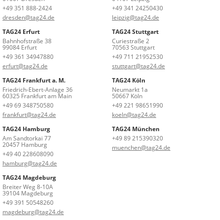
+49 351 888-2424
+49 341 24250430
dresden@tag24.de
leipzig@tag24.de
TAG24 Erfurt
TAG24 Stuttgart
Bahnhofstraße 38
Curiestraße 2
99084 Erfurt
70563 Stuttgart
+49 361 34947880
+49 711 21952530
erfurt@tag24.de
stuttgart@tag24.de
TAG24 Frankfurt a. M.
TAG24 Köln
Friedrich-Ebert-Anlage 36
Neumarkt 1a
60325 Frankfurt am Main
50667 Köln
+49 69 348750580
+49 221 98651990
frankfurt@tag24.de
koeln@tag24.de
TAG24 Hamburg
TAG24 München
Am Sandtorkai 77
+49 89 215390320
20457 Hamburg
muenchen@tag24.de
+49 40 228608090
hamburg@tag24.de
TAG24 Magdeburg
Breiter Weg 8-10A
39104 Magdeburg
+49 391 50548260
magdeburg@tag24.de