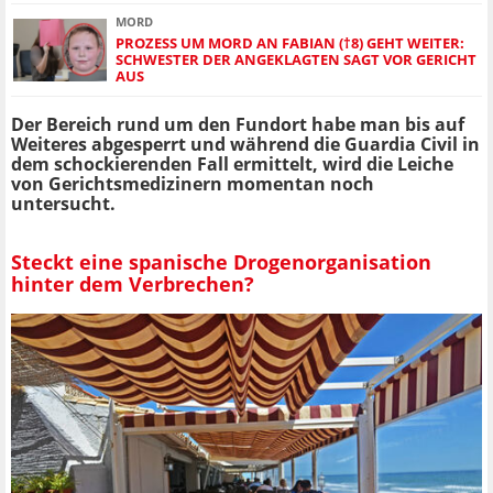
MORD
PROZESS UM MORD AN FABIAN (†8) GEHT WEITER:
SCHWESTER DER ANGEKLAGTEN SAGT VOR GERICHT
AUS
Der Bereich rund um den Fundort habe man bis auf
Weiteres abgesperrt und während die Guardia Civil in
dem schockierenden Fall ermittelt, wird die Leiche
von Gerichtsmedizinern momentan noch
untersucht.
Steckt eine spanische Drogenorganisation
hinter dem Verbrechen?