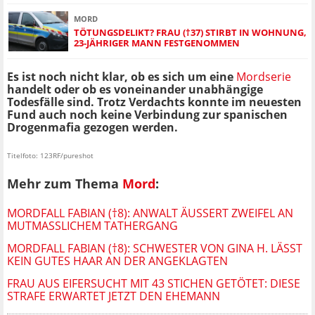
MORD
TÖTUNGSDELIKT? FRAU (†37) STIRBT IN WOHNUNG,
23-JÄHRIGER MANN FESTGENOMMEN
Es ist noch nicht klar, ob es sich um eine
Mordserie
handelt oder ob es voneinander unabhängige
Todesfälle sind. Trotz Verdachts konnte im neuesten
Fund auch noch keine Verbindung zur spanischen
Drogenmafia gezogen werden.
Titelfoto: 123RF/pureshot
Mehr zum Thema
Mord
:
MORDFALL FABIAN (†8): ANWALT ÄUSSERT ZWEIFEL AN M
UTMASSLICHEM TATHERGANG
MORDFALL FABIAN (†8): SCHWESTER VON GINA H. LÄSST
KEIN GUTES HAAR AN DER ANGEKLAGTEN
FRAU AUS EIFERSUCHT MIT 43 STICHEN GETÖTET: DIESE
STRAFE ERWARTET JETZT DEN EHEMANN