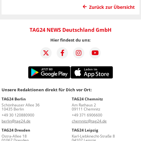
Zurück zur Übersicht
TAG24 NEWS Deutschland GmbH
Hier findest du uns:
Unsere Redaktionen direkt für Dich vor Ort:
TAG24 Berlin
TAG24 Chemnitz
Schönhauser Allee 36
Am Rathaus 2
10435 Berlin
09111 Chemnitz
+49 30 120880900
+49 371 6906600
berlin@tag24.de
chemnitz@tag24.de
TAG24 Dresden
TAG24 Leipzig
Ostra-Allee 18
Karl-Liebknecht-Straße 8
01067 Dresden
04107 Leipzig