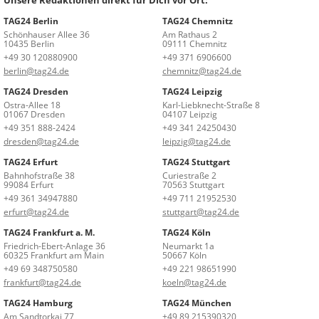
TAG24 Berlin
TAG24 Chemnitz
Schönhauser Allee 36
Am Rathaus 2
10435 Berlin
09111 Chemnitz
+49 30 120880900
+49 371 6906600
berlin@tag24.de
chemnitz@tag24.de
TAG24 Dresden
TAG24 Leipzig
Ostra-Allee 18
Karl-Liebknecht-Straße 8
01067 Dresden
04107 Leipzig
+49 351 888-2424
+49 341 24250430
dresden@tag24.de
leipzig@tag24.de
TAG24 Erfurt
TAG24 Stuttgart
Bahnhofstraße 38
Curiestraße 2
99084 Erfurt
70563 Stuttgart
+49 361 34947880
+49 711 21952530
erfurt@tag24.de
stuttgart@tag24.de
TAG24 Frankfurt a. M.
TAG24 Köln
Friedrich-Ebert-Anlage 36
Neumarkt 1a
60325 Frankfurt am Main
50667 Köln
+49 69 348750580
+49 221 98651990
frankfurt@tag24.de
koeln@tag24.de
TAG24 Hamburg
TAG24 München
Am Sandtorkai 77
+49 89 215390320