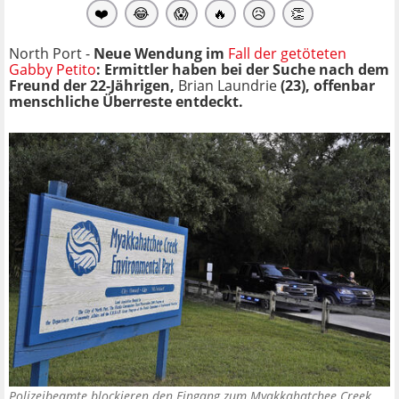
❤️
😂
😱
🔥
😥
👏
North Port -
Neue Wendung im
Fall der getöteten
Gabby Petito
: Ermittler haben bei der Suche nach dem
Freund der 22-Jährigen,
Brian Laundrie
(23),
offenbar
menschliche Überreste entdeckt.
Polizeibeamte blockieren den Eingang zum Myakkahatchee Creek