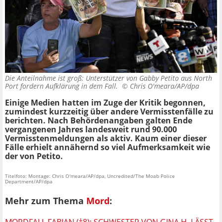
Die Anteilnahme ist groß: Unterstützer von Gabby Petito aus North
Port fordern Aufklärung in dem Fall. ©
Chris O'meara/AP/dpa
Einige Medien hatten im Zuge der Kritik begonnen,
zumindest kurzzeitig über andere Vermisstenfälle zu
berichten. Nach Behördenangaben galten Ende
vergangenen Jahres landesweit rund 90.000
Vermisstenmeldungen als aktiv. Kaum einer dieser
Fälle erhielt annähernd so viel Aufmerksamkeit wie
der von Petito.
Titelfoto: Montage: Chris O'meara/AP/dpa, Uncredited/The Moab Police
Department/AP/dpa
Mehr zum Thema
Mord
:
MORDFALL FABIAN (†8): SCHWESTER VON GINA H. LÄSST