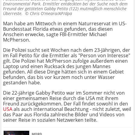
Environmental Park. Ermittler entdeckten bei der Suche nach dem
Freund der getöteten Gabby Petito (†22) mutmaßlich menschliche
Überreste. ©
Chris O'meara/AP/dpa
Man habe am Mittwoch in einem Naturreservat im US-
Bundesstaat Florida etwas gefunden, das diesen
Anschein erwecke, sagte FBI-Ermittler Michael
McPherson.
Die Polizei sucht seit Wochen nach dem 23-Jährigen, der
im Fall Petito für die Ermittler als "Person von Interesse"
gilt. Die Polizei hat McPherson zufolge außerdem einen
Laptop und einen Rucksack des jungen Mannes
gefunden. All diese Dinge hätten sich in einem Gebiet
befunden, das bis vor kurzem noch unter Wasser
gestanden habe.
Die 22-jährige Gabby Petito war im Sommer nicht von
einer gemeinsamen Reise durch die USA mit ihrem
Freund zurückgekommen. Der Fall findet sowohl in den
USA
als auch international Beachtung - nicht zuletzt, weil
das Paar aus Florida zahlreiche Bilder und Videos von
seiner Reise in sozialen Netzwerken teilte.
MORD