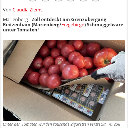
Von
Claudia Ziems
Marienberg -
Zoll entdeckt am Grenzübergang
Reitzenhain (Marienberg/
Erzgebirge
) Schmuggelware
unter Tomaten!
Unter den Tomaten wurden tausende Zigaretten versteckt. ©
Zoll