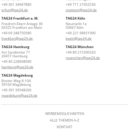
+49 361 34947880
+49 711 21952530
erfurt@tag24.de
stuttgart@tag24.de
TAG24 Frankfurt a. M.
TAG24 Köln
Friedrich-Ebert-Anlage 36
Neumarkt 1a
60325 Frankfurt am Main
50667 Köln
+49 69 348750580
+49 221 98651990
frankfurt@tag24.de
koeln@tag24.de
TAG24 Hamburg
TAG24 München
Am Sandtorkai 77
+49 89 215390320
20457 Hamburg
muenchen@tag24.de
+49 40 228608090
hamburg@tag24.de
TAG24 Magdeburg
Breiter Weg 8-10A
39104 Magdeburg
+49 391 50548260
magdeburg@tag24.de
WERBEMÖGLICHKEITEN
ALLE THEMEN A-Z
KONTAKT