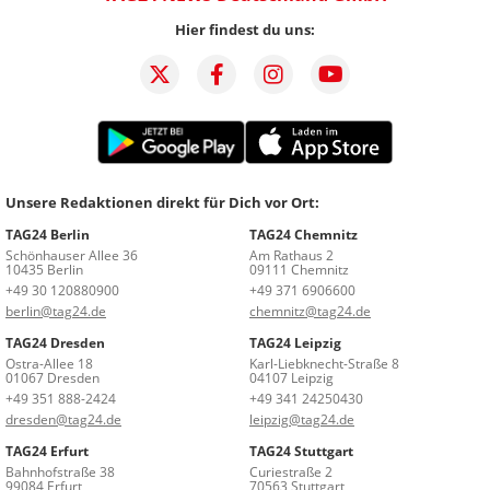
Hier findest du uns:
Unsere Redaktionen direkt für Dich vor Ort:
TAG24 Berlin
TAG24 Chemnitz
Schönhauser Allee 36
Am Rathaus 2
10435 Berlin
09111 Chemnitz
+49 30 120880900
+49 371 6906600
berlin@tag24.de
chemnitz@tag24.de
TAG24 Dresden
TAG24 Leipzig
Ostra-Allee 18
Karl-Liebknecht-Straße 8
01067 Dresden
04107 Leipzig
+49 351 888-2424
+49 341 24250430
dresden@tag24.de
leipzig@tag24.de
TAG24 Erfurt
TAG24 Stuttgart
Bahnhofstraße 38
Curiestraße 2
99084 Erfurt
70563 Stuttgart