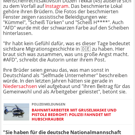
Menschenrechtsaktivistin Düzen Tekkal (45) äußerte sich
zu dem Vorfall auf
Instagram
. Das beschmierte Lokal
gehöre ihren Brüdern. Die Fotos der beschmierten
Fenster zeigen rassistische Beleidigungen wie:
"Kümmel", "Scheiß Türken" und "Scheiß H****". Auch
"AFD" wurde mit der schwarzen Farbe auf den Scheiben
hinterlassen.
"Ihr habt kein Gefühl dafür, was es dieser Tage bedeutet
sichtbare Migrationsgeschichte in 🇩🇪 zu haben. Hier
braut sich was zusammen, was uns große Angst macht.
#AFD", schreibt die Autorin unter ihrem Post.
Ihre Brüder seien genau das, was man sonst in
Deutschland als "Selfmade Unternehmer" beschreiben
würde. In den letzten Jahren hätten sie gerade in
Niedersachsen
viel aufgebaut und "ihren Beitrag für das
Gemeinwohl und als Arbeitgeber geleistet", betont sie.
POLIZEIMELDUNGEN
BAHNMITARBEITER MIT GRUSELMASKE UND
PISTOLE BEDROHT: POLIZEI FAHNDET MIT
HUBSCHRAUBER
"Sie haben für die deutsche Nationalmannschaft