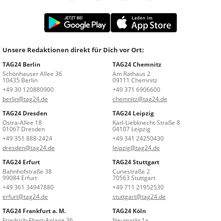
Unsere Redaktionen direkt für Dich vor Ort:
TAG24 Berlin
TAG24 Chemnitz
Schönhauser Allee 36
Am Rathaus 2
10435 Berlin
09111 Chemnitz
+49 30 120880900
+49 371 6906600
berlin@tag24.de
chemnitz@tag24.de
TAG24 Dresden
TAG24 Leipzig
Ostra-Allee 18
Karl-Liebknecht-Straße 8
01067 Dresden
04107 Leipzig
+49 351 888-2424
+49 341 24250430
dresden@tag24.de
leipzig@tag24.de
TAG24 Erfurt
TAG24 Stuttgart
Bahnhofstraße 38
Curiestraße 2
99084 Erfurt
70563 Stuttgart
+49 361 34947880
+49 711 21952530
erfurt@tag24.de
stuttgart@tag24.de
TAG24 Frankfurt a. M.
TAG24 Köln
Friedrich-Ebert-Anlage 36
Neumarkt 1a