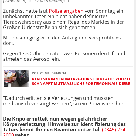
(Symbolbild) ©
123RF/chanidap11
Zunächst hatte laut
Polizeiangaben
vom Sonntag ein
unbekannter Täter ein nicht näher definiertes
Tierabwehrspray aus einem Regal des Marktes in der
Großen Ulrichstraße an sich genommen.
Mit diesem ging er in den Aufzug und versprühte es
dort.
Gegen 17.30 Uhr betraten zwei Personen den Lift und
atmeten das Aerosol ein.
POLIZEIMELDUNGEN
RENTNERINNEN IM ERZGEBIRGE BEKLAUT: POLIZEI
SCHNAPPT MUTMASSLICHE PORTEMONNAIE-DIEBE
"Dadurch erlitten sie Verletzungen und mussten
medizinisch versorgt werden", so ein Polizeisprecher.
Die Kripo ermittelt nun wegen gefährlicher
Körperverletzung. Hinweise zur Identifizierung des
Täters könnt Ihr den Beamten unter Tel.
(0345) 224
2000
geben.