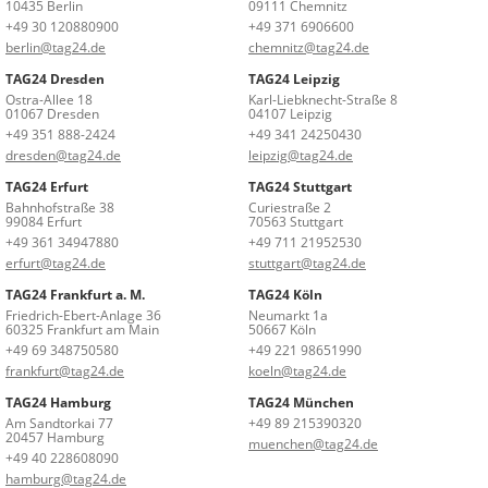
10435 Berlin
09111 Chemnitz
+49 30 120880900
+49 371 6906600
berlin@tag24.de
chemnitz@tag24.de
TAG24 Dresden
TAG24 Leipzig
Ostra-Allee 18
Karl-Liebknecht-Straße 8
01067 Dresden
04107 Leipzig
+49 351 888-2424
+49 341 24250430
dresden@tag24.de
leipzig@tag24.de
TAG24 Erfurt
TAG24 Stuttgart
Bahnhofstraße 38
Curiestraße 2
99084 Erfurt
70563 Stuttgart
+49 361 34947880
+49 711 21952530
erfurt@tag24.de
stuttgart@tag24.de
TAG24 Frankfurt a. M.
TAG24 Köln
Friedrich-Ebert-Anlage 36
Neumarkt 1a
60325 Frankfurt am Main
50667 Köln
+49 69 348750580
+49 221 98651990
frankfurt@tag24.de
koeln@tag24.de
TAG24 Hamburg
TAG24 München
Am Sandtorkai 77
+49 89 215390320
20457 Hamburg
muenchen@tag24.de
+49 40 228608090
hamburg@tag24.de