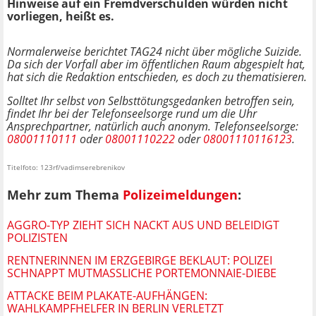
Hinweise auf ein Fremdverschulden würden nicht
vorliegen, heißt es.
Normalerweise berichtet TAG24 nicht über mögliche Suizide.
Da sich der Vorfall aber im öffentlichen Raum abgespielt hat,
hat sich die Redaktion entschieden, es doch zu thematisieren.
Solltet Ihr selbst von Selbsttötungsgedanken betroffen sein,
findet Ihr bei der Telefonseelsorge rund um die Uhr
Ansprechpartner, natürlich auch anonym. Telefonseelsorge:
08001110111
oder
08001110222
oder
08001110116123
.
Titelfoto: 123rf/vadimserebrenikov
Mehr zum Thema
Polizeimeldungen
:
AGGRO-TYP ZIEHT SICH NACKT AUS UND BELEIDIGT
POLIZISTEN
RENTNERINNEN IM ERZGEBIRGE BEKLAUT: POLIZEI
SCHNAPPT MUTMASSLICHE PORTEMONNAIE-DIEBE
ATTACKE BEIM PLAKATE-AUFHÄNGEN:
WAHLKAMPFHELFER IN BERLIN VERLETZT