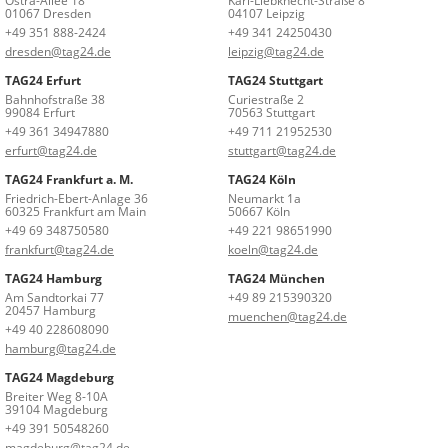
Ostra-Allee 18
Karl-Liebknecht-Straße 8
01067 Dresden
04107 Leipzig
+49 351 888-2424
+49 341 24250430
dresden@tag24.de
leipzig@tag24.de
TAG24 Erfurt
TAG24 Stuttgart
Bahnhofstraße 38
Curiestraße 2
99084 Erfurt
70563 Stuttgart
+49 361 34947880
+49 711 21952530
erfurt@tag24.de
stuttgart@tag24.de
TAG24 Frankfurt a. M.
TAG24 Köln
Friedrich-Ebert-Anlage 36
Neumarkt 1a
60325 Frankfurt am Main
50667 Köln
+49 69 348750580
+49 221 98651990
frankfurt@tag24.de
koeln@tag24.de
TAG24 Hamburg
TAG24 München
Am Sandtorkai 77
+49 89 215390320
20457 Hamburg
muenchen@tag24.de
+49 40 228608090
hamburg@tag24.de
TAG24 Magdeburg
Breiter Weg 8-10A
39104 Magdeburg
+49 391 50548260
magdeburg@tag24.de