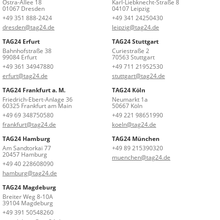
Ostra-Allee 18
Karl-Liebknecht-Straße 8
01067 Dresden
04107 Leipzig
+49 351 888-2424
+49 341 24250430
dresden@tag24.de
leipzig@tag24.de
TAG24 Erfurt
TAG24 Stuttgart
Bahnhofstraße 38
Curiestraße 2
99084 Erfurt
70563 Stuttgart
+49 361 34947880
+49 711 21952530
erfurt@tag24.de
stuttgart@tag24.de
TAG24 Frankfurt a. M.
TAG24 Köln
Friedrich-Ebert-Anlage 36
Neumarkt 1a
60325 Frankfurt am Main
50667 Köln
+49 69 348750580
+49 221 98651990
frankfurt@tag24.de
koeln@tag24.de
TAG24 Hamburg
TAG24 München
Am Sandtorkai 77
+49 89 215390320
20457 Hamburg
muenchen@tag24.de
+49 40 228608090
hamburg@tag24.de
TAG24 Magdeburg
Breiter Weg 8-10A
39104 Magdeburg
+49 391 50548260