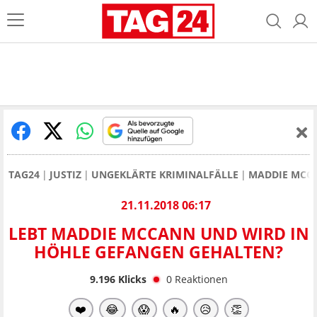
TAG24
JUSTIZ
UNGEKLÄRTE KRIMINALFÄLLE
MADDIE MCC
21.11.2018 06:17
LEBT MADDIE MCCANN UND WIRD IN
HÖHLE GEFANGEN GEHALTEN?
9.196
Klicks
0
Reaktionen
❤️
😂
😱
🔥
😥
👏