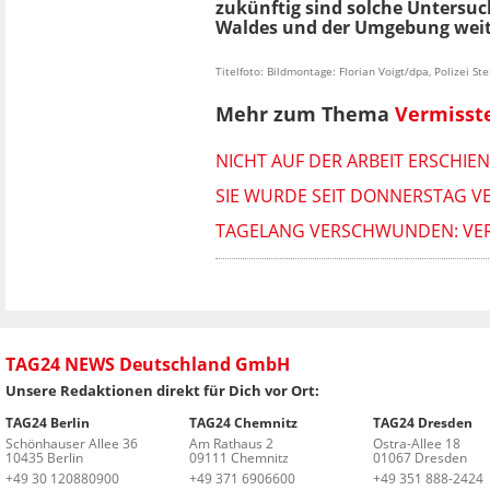
zukünftig sind solche Untersu
Waldes und der Umgebung weit
Titelfoto: Bildmontage: Florian Voigt/dpa, Polizei St
Mehr zum Thema
Vermisst
NICHT AUF DER ARBEIT ERSCHIE
SIE WURDE SEIT DONNERSTAG VE
TAGELANG VERSCHWUNDEN: VERM
TAG24 NEWS Deutschland GmbH
Unsere Redaktionen direkt für Dich vor Ort:
TAG24 Berlin
TAG24 Chemnitz
TAG24 Dresden
Schönhauser Allee 36
Am Rathaus 2
Ostra-Allee 18
10435 Berlin
09111 Chemnitz
01067 Dresden
+49 30 120880900
+49 371 6906600
+49 351 888-2424