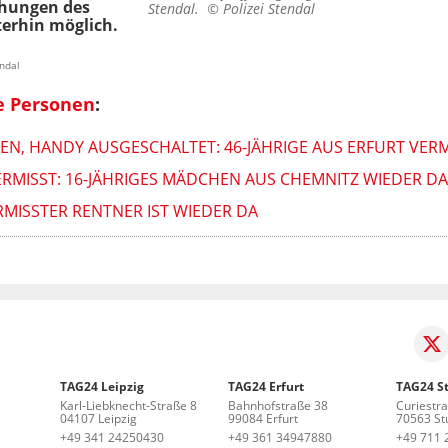
chungen des
Stendal. ©
Polizei Stendal
erhin möglich.
endal
e Personen
:
NEN, HANDY AUSGESCHALTET: 46-JÄHRIGE AUS ERFURT VER
RMISST: 16-JÄHRIGES MÄDCHEN AUS CHEMNITZ WIEDER DA
ISSTER RENTNER IST WIEDER DA
TAG24 Leipzig
TAG24 Erfurt
TAG24 St
Karl-Liebknecht-Straße 8
Bahnhofstraße 38
Curiestr
04107 Leipzig
99084 Erfurt
70563 Stu
+49 341 24250430
+49 361 34947880
+49 711 