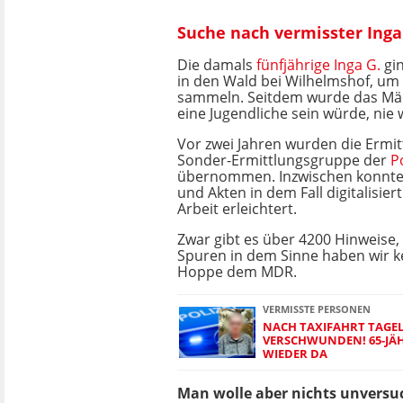
Suche nach vermisster Inga
Die damals
fünfjährige Inga G.
gin
in den Wald bei Wilhelmshof, um 
sammeln. Seitdem wurde das Mä
eine Jugendliche sein würde, nie
Vor zwei Jahren wurden die Ermit
Sonder-Ermittlungsgruppe der
Po
übernommen. Inzwischen konnten
und Akten in dem Fall digitalisier
Arbeit erleichtert.
Zwar gibt es über 4200 Hinweise, 
Spuren in dem Sinne haben wir ke
Hoppe dem MDR.
VERMISSTE PERSONEN
NACH TAXIFAHRT TAGE
VERSCHWUNDEN! 65-JÄH
WIEDER DA
Man wolle aber nichts unversu