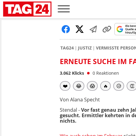
TAG24
JUSTIZ
VERMISSTE PERSO
ERNEUTE SUCHE IM FA
3.062
Klicks
0
Reaktionen
❤️
😂
😱
🔥
😥
👏
Von Alana Specht
Stendal -
Vor fast genau zehn J
gesucht. Ermittler kehrten in d
nichts.