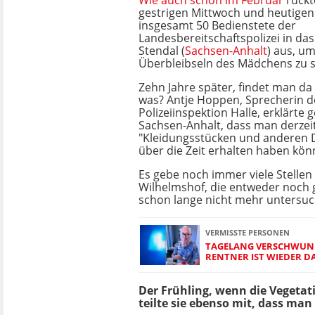
Wie auch schon im Februar
rückt
gestrigen Mittwoch und heutige
insgesamt 50 Bedienstete der
Landesbereitschaftspolizei in da
Stendal (
Sachsen-Anhalt
) aus, u
Überbleibseln des Mädchens zu 
Zehn Jahre später, findet man d
was? Antje Hoppen, Sprecherin d
Polizeiinspektion Halle, erklärt
Sachsen-Anhalt, dass man derzei
"Kleidungsstücken und anderen D
über die Zeit erhalten haben kön
Es gebe noch immer viele Stelle
Wilhelmshof, die entweder noch 
schon lange nicht mehr untersu
VERMISSTE PERSONEN
TAGELANG VERSCHWUND
RENTNER IST WIEDER D
Der Frühling, wenn die Vegetati
teilte sie ebenso mit, dass ma