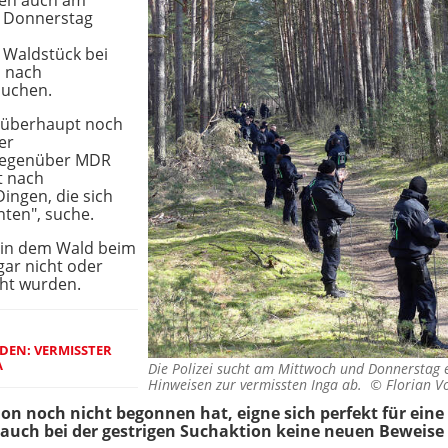
en auch am
n Donnerstag
s Waldstück bei
m nach
suchen.
a überhaupt noch
er
e gegenüber MDR
t nach
ingen, die sich
nten", suche.
n in dem Wald beim
gar nicht oder
cht wurden.
EN: VERMISSTER
A
Die Polizei sucht am Mittwoch und Donnerstag 
Hinweisen zur vermissten Inga ab. ©
Florian V
on noch nicht begonnen hat, eigne sich perfekt für eine
n auch bei der gestrigen Suchaktion keine neuen Beweise