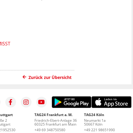
MISST
Zurück zur Übersicht
uttgart
TAG24 Frankfurt a. M.
TAG24 Köln
aße 2
Friedrich-Ebert-Anlage 36
Neumarkt 1a
ttgart
60325 Frankfurt am Main
50667 Köln
21952530
+49 69 348750580
+49 221 98651990