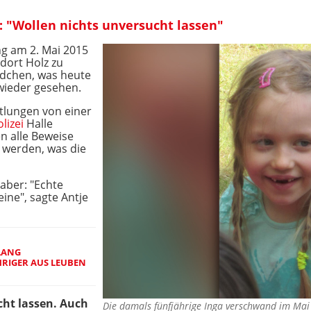
: "Wollen nichts unversucht lassen"
g am 2. Mai 2015
dort Holz zu
dchen, was heute
 wieder gesehen.
tlungen von einer
lizei
Halle
 alle Beweise
t werden, was die
aber: "Echte
ine", sagte Antje
LANG
RIGER AUS LEUBEN
cht lassen. Auch
Die damals fünfjährige Inga verschwand im Ma