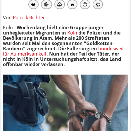
❤️
😂
😱
🔥
😥
👏
Von
Patrick Richter
Köln -
Wochenlang hielt eine Gruppe junger
unbegleiteter Migranten in
Köln
die Polizei und die
Bevölkerung in Atem. Mehr als 200 Straftaten
wurden seit Mai den sogenannten "Goldketten-
Räubern" zugerechnet. Die Fälle sorgten
bundesweit
für Aufmerksamkeit
. Nun hat der Teil der Täter, der
nicht in Köln in Untersuchungshaft sitzt, das Land
offenbar wieder verlassen.