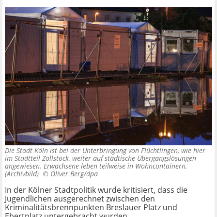
Die Stadt Köln ist bei der Unterbringung von Flüchtlingen, wie hier
im Stadtteil Zollstock, weiter auf städtische Übergangslösungen
angewiesen. Erwachsene leben teilweise in Wohncontainern.
(Archivbild) ©
Oliver Berg/dpa
In der Kölner Stadtpolitik wurde kritisiert, dass die
Jugendlichen ausgerechnet zwischen den
Kriminalitätsbrennpunkten Breslauer Platz und
Ebertplatz untergebracht wurden.