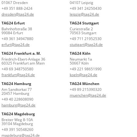
01067 Dresden
04107 Leipzig
+49 351 888-2424
+49 341 24250430
dresden@tag24.de
leipzig@tag24.de
TAG24 Erfurt
TAG24 Stuttgart
Bahnhofstraße 38
Curiestraße 2
99084 Erfurt
70563 Stuttgart
+49 361 34947880
+49 711 21952530
erfurt@tag24.de
stuttgart@tag24.de
TAG24 Frankfurt a. M.
TAG24 Köln
Friedrich-Ebert-Anlage 36
Neumarkt 1a
60325 Frankfurt am Main
50667 Köln
+49 69 348750580
+49 221 98651990
frankfurt@tag24.de
koeln@tag24.de
TAG24 Hamburg
TAG24 München
Am Sandtorkai 77
+49 89 215390320
20457 Hamburg
muenchen@tag24.de
+49 40 228608090
hamburg@tag24.de
TAG24 Magdeburg
Breiter Weg 8-10A
39104 Magdeburg
+49 391 50548260
magdeburg@tag24.de