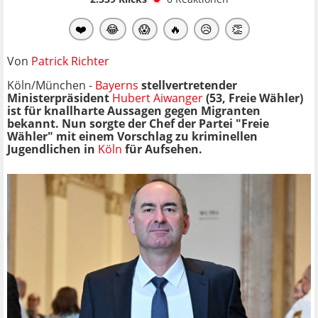
❤️
😂
😱
🔥
😥
👏
Von
Patrick Richter
Köln/München -
Bayerns
stellvertretender
Ministerpräsident
Hubert Aiwanger
(53, Freie Wähler)
ist für knallharte Aussagen gegen Migranten
bekannt. Nun sorgte der Chef der Partei "Freie
Wähler" mit einem Vorschlag zu kriminellen
Jugendlichen in
Köln
für Aufsehen.