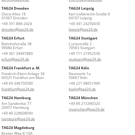
TAG24 Dresden
TAG24 Leipzig
Ostra-Allee 18
Karl-Liebknecht-Straße 8
01067 Dresden
04107 Leipzig
+49 351 888-2424
+49 341 24250430
dresden@tag24.de
leipzig@tag24.de
TAG24 Erfurt
TAG24 Stuttgart
Bahnhofstraße 38
Curiestraße 2
99084 Erfurt
70563 Stuttgart
+49 361 34947880
+49 711 21952530
erfurt@tag24.de
stuttgart@tag24.de
TAG24 Frankfurt a. M.
TAG24 Köln
Friedrich-Ebert-Anlage 36
Neumarkt 1a
60325 Frankfurt am Main
50667 Köln
+49 69 348750580
+49 221 98651990
frankfurt@tag24.de
koeln@tag24.de
TAG24 Hamburg
TAG24 München
Am Sandtorkai 77
+49 89 215390320
20457 Hamburg
muenchen@tag24.de
+49 40 228608090
hamburg@tag24.de
TAG24 Magdeburg
Breiter Weg 8-10A