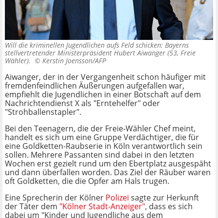
Will die kriminellen Jugendlichen aufs Feld schicken: Bayerns
stellvertretender Ministerpräsident Hubert Aiwanger (53, Freie
Wähler). ©
Kerstin Joensson/AFP
Aiwanger, der in der Vergangenheit schon häufiger mit
fremdenfeindlichen Äußerungen aufgefallen war,
empfiehlt die Jugendlichen in einer Botschaft auf dem
Nachrichtendienst X als "Erntehelfer" oder
"Strohballenstapler".
Bei den Teenagern, die der Freie-Wähler Chef meint,
handelt es sich um eine Gruppe Verdächtiger, die für
eine Goldketten-Raubserie in Köln verantwortlich sein
sollen. Mehrere Passanten sind dabei in den letzten
Wochen erst gezielt rund um den Ebertplatz ausgespäht
und dann überfallen worden. Das Ziel der Räuber waren
oft Goldketten, die die Opfer am Hals trugen.
Eine Sprecherin der Kölner
Polizei
sagte zur Herkunft
der Täter dem
"Kölner Stadt-Anzeiger"
, dass es sich
dabei um "Kinder und Jugendliche aus dem