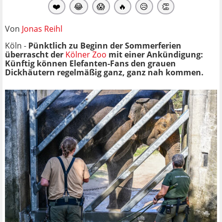
❤️
😂
😱
🔥
😥
👏
Von
Jonas Reihl
Köln -
Pünktlich zu Beginn der Sommerferien
überrascht der
Kölner Zoo
mit einer Ankündigung:
Künftig können Elefanten-Fans den grauen
Dickhäutern regelmäßig ganz, ganz nah kommen.