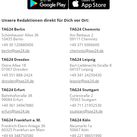
Unsere Redaktionen direkt für Dich vor Ort:
TAG24 Berlin
TAG24 Chemnitz
Schönhauser Allee 36
Am Rathaus 2
10435 Berlin
09111 Chemnitz
+49 30 120880900
+49 371 6906600
berlin@tag24.de
chemnitz@tag24.de
TAG24 Dresden
TAG24 Leipzig
Ostra-Allee 18
Karl-Liebknecht-Straße 8
01067 Dresden
04107 Leipzig
+49 351 888-2424
+49 341 24250430
dresden@tag24.de
leipzig@tag24.de
TAG24 Erfurt
TAG24 Stuttgart
Bahnhofstraße 38
Curiestraße 2
99084 Erfurt
70563 Stuttgart
+49 361 34947880
+49 711 21952530
erfurt@tag24.de
stuttgart@tag24.de
TAG24 Frankfurt a. M.
TAG24 Köln
Friedrich-Ebert-Anlage 36
Neumarkt 1a
60325 Frankfurt am Main
50667 Köln
+49 69 348750580
+49 221 98651990