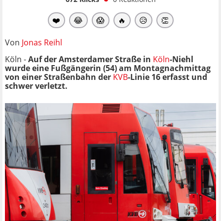
❤️
😂
😱
🔥
😥
👏
Von
Jonas Reihl
Köln -
Auf der Amsterdamer Straße in
Köln
-Niehl
wurde eine Fußgängerin (54) am Montagnachmittag
von einer Straßenbahn der
KVB
-Linie 16 erfasst und
schwer verletzt.