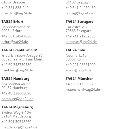
01067 Dresden
04107 Leipzig
+49 351 888-2424
+49 341 24250430
dresden@tag24.de
leipzig@tag24.de
TAG24 Erfurt
TAG24 Stuttgart
Bahnhofstraße 38
Curiestraße 2
99084 Erfurt
70563 Stuttgart
+49 361 34947880
+49 711 21952530
erfurt@tag24.de
stuttgart@tag24.de
TAG24 Frankfurt a. M.
TAG24 Köln
Friedrich-Ebert-Anlage 36
Neumarkt 1a
60325 Frankfurt am Main
50667 Köln
+49 69 348750580
+49 221 98651990
frankfurt@tag24.de
koeln@tag24.de
TAG24 Hamburg
TAG24 München
Am Sandtorkai 77
+49 89 215390320
20457 Hamburg
muenchen@tag24.de
+49 40 228608090
hamburg@tag24.de
TAG24 Magdeburg
Breiter Weg 8-10A
39104 Magdeburg
+49 391 50548260
magdeburg@tag24.de